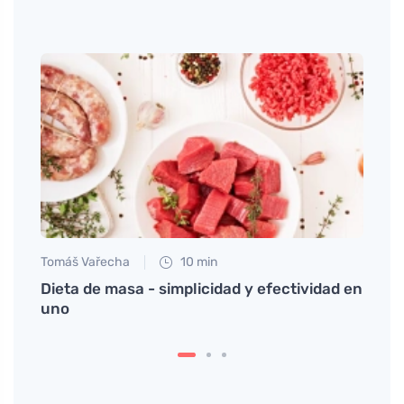
Tomáš Vařecha
10 min
Tomáš
Dieta de masa - simplicidad y efectividad en
Cómo 
da
uno
emoc