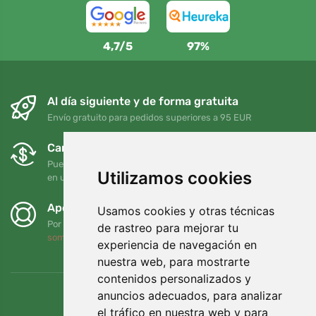
4,7/5
97%
Al día siguiente y de forma gratuita
Envío gratuito para pedidos superiores a 95 EUR
Cambios y devoluciones gratuitos
Puede devolver o cambiar su pedido en cualquier momento
Utilizamos cookies
en un plazo de 90 días
Apoyamos a Trees.org
Usamos cookies y otras técnicas
Por cada pedido plantamos un árbol. Leer más
Quiénes
de rastreo para mejorar tu
somos
.
experiencia de navegación en
nuestra web, para mostrarte
contenidos personalizados y
anuncios adecuados, para analizar
el tráfico en nuestra web y para