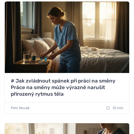
# Jak zvládnout spánek při práci na směny
Práce na směny může výrazně narušit
přirozený rytmus těla
Petr Novák
12 min