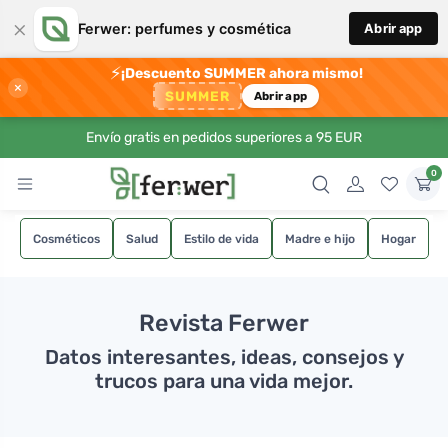
×
Ferwer: perfumes y cosmética
Abrir app
⚡
¡Descuento SUMMER ahora mismo!
×
SUMMER
Abrir app
Envío gratis en pedidos superiores a 95 EUR
0
Cosméticos
Salud
Estilo de vida
Madre e hijo
Hogar
Revista Ferwer
Datos interesantes, ideas, consejos y
trucos para una vida mejor.