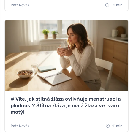
Petr Novák
12 min
# Víte, jak štítná žláza ovlivňuje menstruaci a
plodnost? Štítná žláza je malá žláza ve tvaru
motýl
Petr Novák
11 min