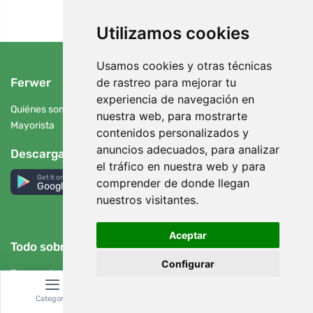
Utilizamos cookies
Usamos cookies y otras técnicas
de rastreo para mejorar tu
Ferwer
experiencia de navegación en
Quiénes somos
nuestra web, para mostrarte
Mayorista
contenidos personalizados y
anuncios adecuados, para analizar
Descarga la app
el tráfico en nuestra web y para
Get it on
comprender de donde llegan
Google Play
nuestros visitantes.
Aceptar
Todo sobre la compra
Configurar
Transporte y pago
Cambios, devoluciones y reclamaciones
Categoría
Buscar
Cesta
Programa de fidelidad