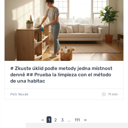
# Zkuste úklid podle metody jedna místnost
denně ## Prueba la limpieza con el método
de una habitac
Petr Novák
11 min
«
1
2
3
…
111
»