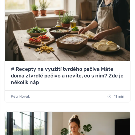
# Recepty na využití tvrdého pečiva Máte
doma ztvrdlé pečivo a nevíte, co s ním? Zde je
několik náp
Petr Novák
11 min