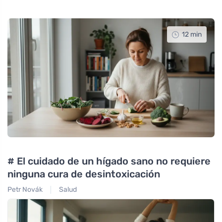
12 min
am
# El cuidado de un hígado sano no requiere
#
ninguna cura de desintoxicación
g
c
Petr Novák
Salud
Pe