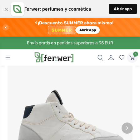
×
Ferwer: perfumes y cosmética
Abrir app
⚡
¡Descuento SUMMER ahora mismo!
×
SUMMER
Abrir app
Envío gratis en pedidos superiores a 95 EUR
0
›