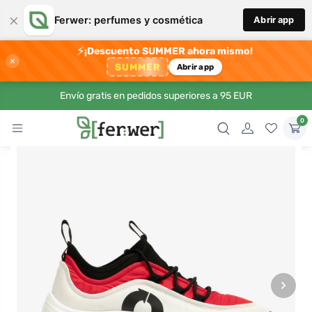
×
Ferwer: perfumes y cosmética
Abrir app
⚡
¡Descuento SUMMER ahora mismo!
×
SUMMER
Abrir app
Envío gratis en pedidos superiores a 95 EUR
0
›