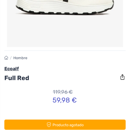
/
Hombre
Ecoalf
Full Red
119,96 €
59,98 €
Producto agotado