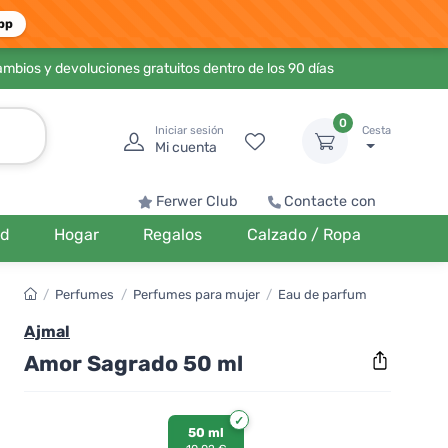
pp
ambios y devoluciones gratuitos dentro de los 90 días
0
Iniciar sesión
Cesta
Mi cuenta
Ferwer Club
Contacte con
ud
Hogar
Regalos
Calzado / Ropa
/
Perfumes
/
Perfumes para mujer
/
Eau de parfum
Ajmal
Amor Sagrado 50 ml
50 ml