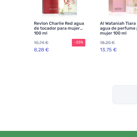
Revlon Charlie Red agua
Al Wataniah Tiara
de tocador para mujer
agua de perfume 
100 ml
mujer 100 ml
10,74 €
18,20 €
-23%
8,28 €
13,75 €