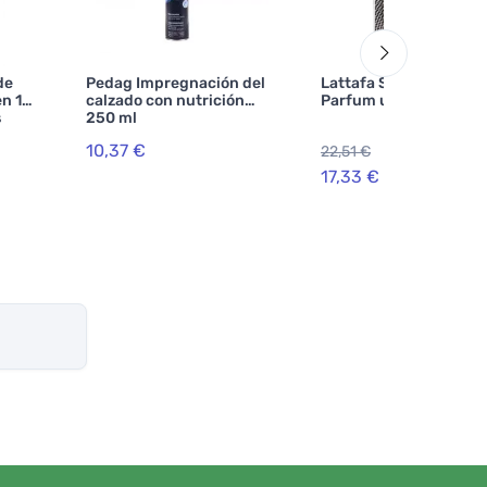
de
Pedag Impregnación del
Lattafa Suqraat Eau d
n 1
calzado con nutrición
Parfum unisex
s
250 ml
lsas
10,37 €
22,51 €
-2
17,33 €