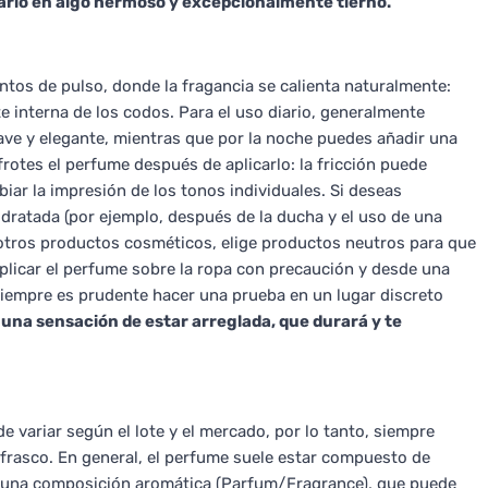
rio en algo hermoso y excepcionalmente tierno.
tos de pulso, donde la fragancia se calienta naturalmente:
te interna de los codos. Para el uso diario, generalmente
uave y elegante, mientras que por la noche puedes añadir una
rotes el perfume después de aplicarlo: la fricción puede
iar la impresión de los tonos individuales. Si deseas
 hidratada (por ejemplo, después de la ducha y el uso de una
 otros productos cosméticos, elige productos neutros para que
 aplicar el perfume sobre la ropa con precaución y desde una
 siempre es prudente hacer una prueba en un lugar discreto
 una sensación de estar arreglada, que durará y te
 variar según el lote y el mercado, por lo tanto, siempre
el frasco. En general, el perfume suele estar compuesto de
 y una composición aromática (Parfum/Fragrance), que puede