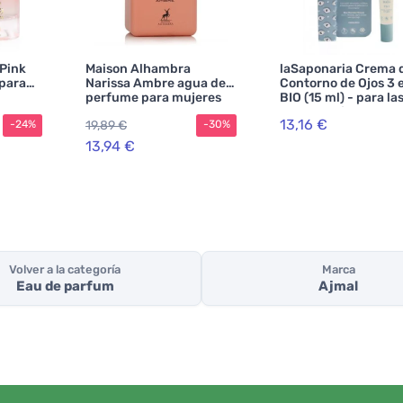
 Pink
Maison Alhambra
laSaponaria Crema 
para
Narissa Ambre agua de
Contorno de Ojos 3 e
perfume para mujeres
BIO (15 ml) - para la
arrugas, ojeras y bo
13,16 €
19,89 €
-24%
-30%
de los ojos
13,94 €
Volver a la categoría
Marca
Eau de parfum
Ajmal