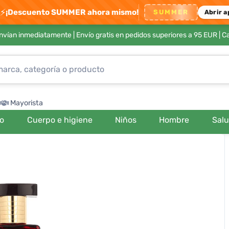
⚡
¡Descuento SUMMER ahora mismo!
SUMMER
Abrir a
envían inmediatamente |
Envío gratis en pedidos superiores a 95 EUR
| C
Mayorista
ro
Cuerpo e higiene
Niños
Hombre
Sal