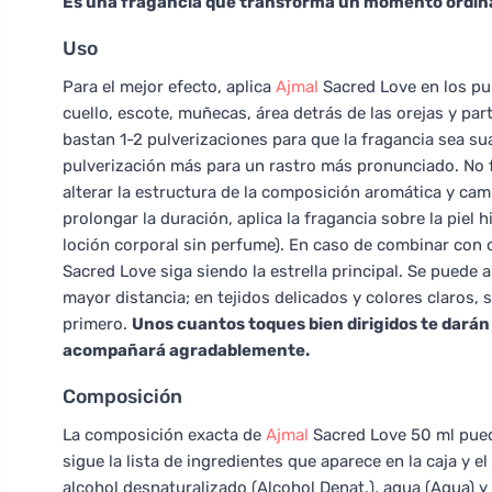
Es una fragancia que transforma un momento ordina
Uso
Para el mejor efecto, aplica
Ajmal
Sacred Love en los pun
cuello, escote, muñecas, área detrás de las orejas y par
bastan 1-2 pulverizaciones para que la fragancia sea s
pulverización más para un rastro más pronunciado. No f
alterar la estructura de la composición aromática y camb
prolongar la duración, aplica la fragancia sobre la piel
loción corporal sin perfume). En caso de combinar con
Sacred Love siga siendo la estrella principal. Se puede
mayor distancia; en tejidos delicados y colores claros,
primero.
Unos cuantos toques bien dirigidos te darán
acompañará agradablemente.
Composición
La composición exacta de
Ajmal
Sacred Love 50 ml puede
sigue la lista de ingredientes que aparece en la caja y 
alcohol desnaturalizado (Alcohol Denat.), agua (Aqua)