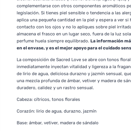
complementarse con otros componentes aromáticos perm
legislación. Si tienes piel sensible o tendencia a las ale
aplica una pequeña cantidad en la piel y espera a ver si 
contacto con los ojos y no lo apliques sobre piel irrita
almacena el frasco en un lugar seco, fuera de la luz sol
perfume huela siempre equilibrado.
La información más
en el envase, y es el mejor apoyo para el cuidado sensib
La composición de Sacred Love se abre con tonos flora
inmediatamente inyectan vitalidad y ligereza a la fraga
de lirio de agua, deliciosa durazno y jazmín sensual, q
una mezcla profunda de ámbar, vetiver y madera de sán
duradero, calidez y un rastro sensual.
Cabeza: cítricos, tonos florales
Corazón: lirio de agua, durazno, jazmín
Base: ámbar, vetiver, madera de sándalo