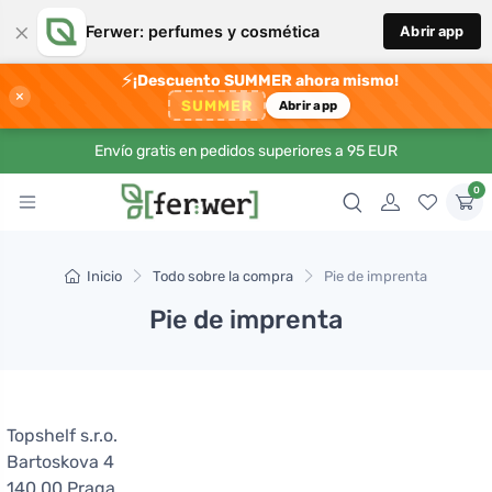
×
Ferwer: perfumes y cosmética
Abrir app
⚡
¡Descuento SUMMER ahora mismo!
×
SUMMER
Abrir app
Envío gratis en pedidos superiores a 95 EUR
0
Inicio
Todo sobre la compra
Pie de imprenta
Pie de imprenta
Topshelf s.r.o.
Bartoskova 4
140 00 Praga