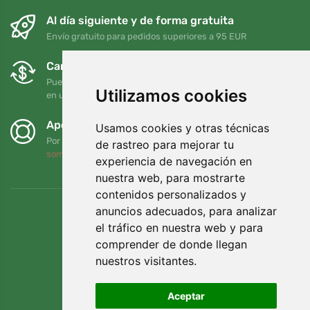
Al día siguiente y de forma gratuita
Envío gratuito para pedidos superiores a 95 EUR
Cambios y devoluciones gratuitos
Puede devolver o cambiar su pedido en cualquier momento
Utilizamos cookies
en un plazo de 90 días
Apoyamos a Trees.org
Usamos cookies y otras técnicas
Por cada pedido plantamos un árbol. Leer más
Quiénes
de rastreo para mejorar tu
somos
.
experiencia de navegación en
nuestra web, para mostrarte
contenidos personalizados y
anuncios adecuados, para analizar
el tráfico en nuestra web y para
comprender de donde llegan
nuestros visitantes.
Aceptar