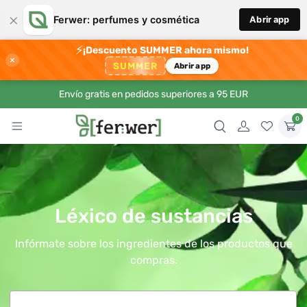
×
Ferwer: perfumes y cosmética
Abrir app
⚡
¡Descuento SUMMER ahora mismo!
×
SUMMER
Abrir app
Envío gratis en pedidos superiores a 95 EUR
0
Léxico de sustancias
Infórmate sobre los ingredientes de los productos que
compras.