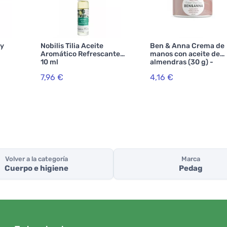
gy
Nobilis Tilia Aceite
Ben & Anna Crema de
Aromático Refrescante
manos con aceite de
10 ml
almendras (30 g) -
cuidado diario
7,96 €
4,16 €
Volver a la categoría
Marca
Cuerpo e higiene
Pedag