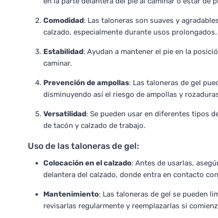
en la parte delantera del pie al caminar o estar de p
Comodidad
: Las taloneras son suaves y agradables
calzado, especialmente durante usos prolongados.
Estabilidad
: Ayudan a mantener el pie en la posició
caminar.
Prevención de ampollas
: Las taloneras de gel pued
disminuyendo así el riesgo de ampollas y rozaduras
Versatilidad
: Se pueden usar en diferentes tipos de
de tacón y calzado de trabajo.
Uso de las taloneras de gel:
Colocación en el calzado
: Antes de usarlas, asegú
delantera del calzado, donde entra en contacto con 
Mantenimiento
: Las taloneras de gel se pueden l
revisarlas regularmente y reemplazarlas si comien