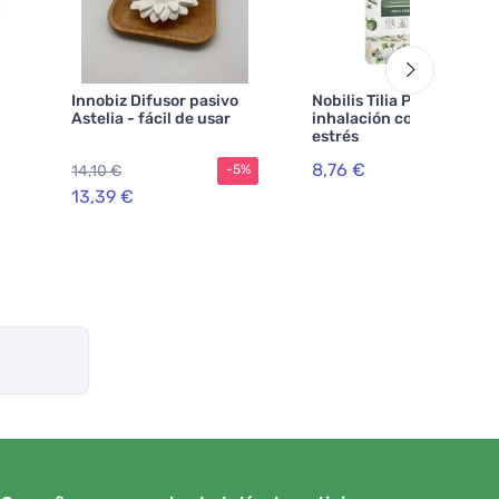
Innobiz Difusor pasivo
Nobilis Tilia Palillo de
Astelia - fácil de usar
inhalación contra el
estrés
8,76 €
14,10 €
-5%
13,39 €