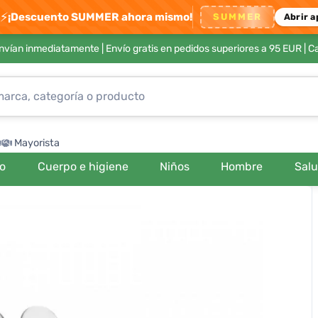
⚡
¡Descuento SUMMER ahora mismo!
SUMMER
Abrir a
envían inmediatamente |
Envío gratis en pedidos superiores a 95 EUR
| C
Mayorista
ro
Cuerpo e higiene
Niños
Hombre
Sal