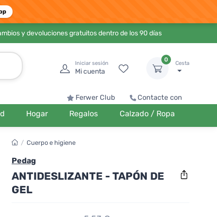
pp
ambios y devoluciones gratuitos dentro de los 90 días
0
Iniciar sesión
Cesta
Mi cuenta
Ferwer Club
Contacte con
ud
Hogar
Regalos
Calzado / Ropa
/
Cuerpo e higiene
Pedag
ANTIDESLIZANTE - TAPÓN DE
GEL