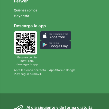
Ferwer
Quiénes somos
Mayorista
Descarga la app
Download on the
App Store
Get it on
Google Play
Escanea con tu
móvil para
descargar la app
Abre la tienda correcta – App Store o Google
Play según tu móvil.
Al día siguiente y de forma gratuita