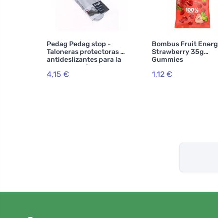
Pedag Pedag stop -
Bombus Fruit Ener
Taloneras protectoras y
Strawberry 35g
antideslizantes para la
Gummies
zona del talón
4,15 €
1,12 €