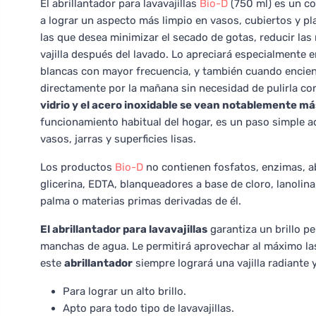
El abrillantador para lavavajillas
Bio-D
(750 ml) es un co
a lograr un aspecto más limpio en vasos, cubiertos y pl
las que desea minimizar el secado de gotas, reducir las
vajilla después del lavado. Lo apreciará especialment
blancas con mayor frecuencia, y también cuando enciende 
directamente por la mañana sin necesidad de pulirla c
vidrio y el acero inoxidable se vean notablemente más
funcionamiento habitual del hogar, es un paso simple ad
vasos, jarras y superficies lisas.
Los productos
Bio-D
no contienen fosfatos, enzimas, ab
glicerina, EDTA, blanqueadores a base de cloro, lanolina, 
palma o materias primas derivadas de él.
El abrillantador para lavavajillas
garantiza un brillo per
manchas de agua. Le permitirá aprovechar al máximo las 
este
abrillantador
siempre logrará una vajilla radiante y
Para lograr un alto brillo.
Apto para todo tipo de lavavajillas.