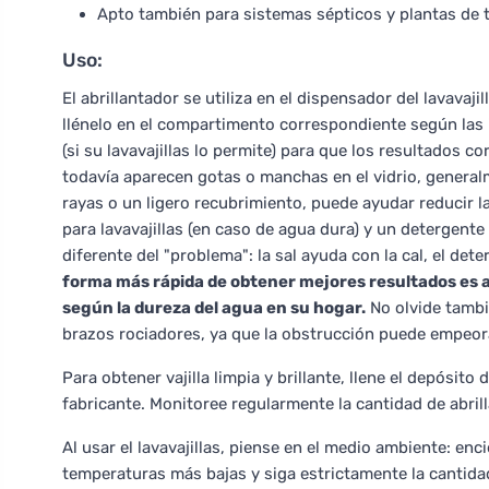
Apto también para sistemas sépticos y plantas de 
Uso:
El abrillantador se utiliza en el dispensador del lavavaji
llénelo en el compartimento correspondiente según las in
(si su lavavajillas lo permite) para que los resultados c
todavía aparecen gotas o manchas en el vidrio, generalm
rayas o un ligero recubrimiento, puede ayudar reducir la
para lavavajillas (en caso de agua dura) y un detergent
diferente del "problema": la sal ayuda con la cal, el det
forma más rápida de obtener mejores resultados es a
según la dureza del agua en su hogar.
No olvide también
brazos rociadores, ya que la obstrucción puede empeora
Para obtener vajilla limpia y brillante, llene el depósito 
fabricante. Monitoree regularmente la cantidad de abril
Al usar el lavavajillas, piense en el medio ambiente: enc
temperaturas más bajas y siga estrictamente la cantid