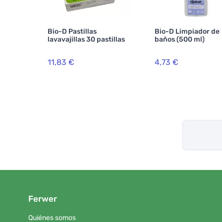
Bio-D Pastillas
Bio-D Limpiador de
lavavajillas 30 pastillas
baños (500 ml)
11,83 €
4,73 €
Ferwer
Quiénes somos