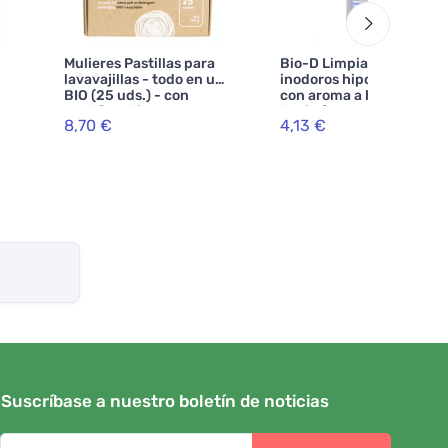
Mulieres Pastillas para
Bio-D Limpiador de
lavavajillas - todo en uno
inodoros hipoalergénico
BIO (25 uds.) - con
con aroma a hierba de
certificación ecocert
limón (750 ml)
8,70 €
4,13 €
Suscríbase a nuestro boletín de noticias