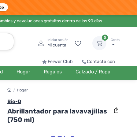
pp
ambios y devoluciones gratuitos dentro de los 90 días
0
Iniciar sesión
Cesta
Mi cuenta
Ferwer Club
Contacte con
ud
Hogar
Regalos
Calzado / Ropa
/
Hogar
Bio-D
Abrillantador para lavavajillas
(750 ml)