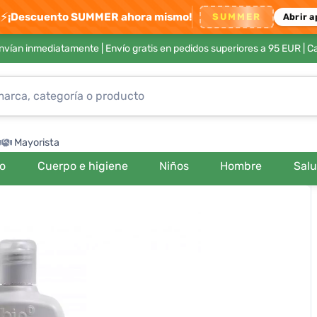
⚡
¡Descuento SUMMER ahora mismo!
SUMMER
Abrir a
envían inmediatamente |
Envío gratis en pedidos superiores a 95 EUR
| C
Mayorista
ro
Cuerpo e higiene
Niños
Hombre
Sal