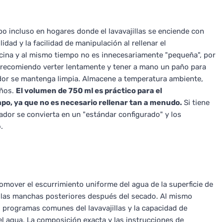
o incluso en hogares donde el lavavajillas se enciende con
dad y la facilidad de manipulación al rellenar el
ocina y al mismo tiempo no es innecesariamente "pequeña", por
ar, recomiendo verter lentamente y tener a mano un paño para
ador se mantenga limpia. Almacene a temperatura ambiente,
iños.
El volumen de 750 ml es práctico para el
mpo, ya que no es necesario rellenar tan a menudo.
Si tiene
tador se convierta en un "estándar configurado" y los
.
promover el escurrimiento uniforme del agua de la superficie de
s y las manchas posteriores después del secado. Al mismo
s programas comunes del lavavajillas y la capacidad de
el agua. La composición exacta y las instrucciones de