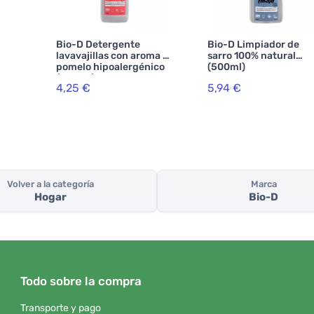
Bio-D Detergente
Bio-D Limpiador de
lavavajillas con aroma a
sarro 100% natural
pomelo hipoalergénico
(500ml)
(750 ml)
4,25 €
5,94 €
Volver a la categoría
Marca
Hogar
Bio-D
Todo sobre la compra
Transporte y pago