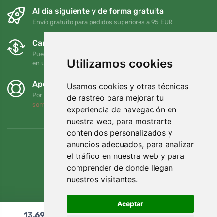
Al día siguiente y de forma gratuita
Envío gratuito para pedidos superiores a 95 EUR
Cambios y devoluciones gratuitos
Puede devolver o cambiar su pedido en cualquier momento
Utilizamos cookies
en un plazo de 90 días
Apoyamos a Trees.org
Usamos cookies y otras técnicas
Por cada pedido plantamos un árbol. Leer más
Quiénes
de rastreo para mejorar tu
somos
.
experiencia de navegación en
nuestra web, para mostrarte
contenidos personalizados y
anuncios adecuados, para analizar
el tráfico en nuestra web y para
comprender de donde llegan
nuestros visitantes.
Aceptar
13,69
€
Añadir al carrito