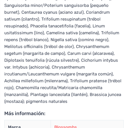
Sanguisorba minor/Poterium sanguisorba (pequeño
burnet), Centaurea cyanus (aciano azul), Coriandrum
sativum (cilantro), Trifolium resupinatum (trébol
resupinado), Phacelia tanacetifolia (facelia), Linum
usitatissimum (lino), Camelina sativa (camelina), Trifolium
repens (trébol blanco), Nigella sativa (comino negro),
Melilotus officinalis (trébol de olor), Chrysanthemum
segetum (margarita de campo), Carum carvi (alcaravea),
Diplotaxis tenuifolia (rúcula silvestre), Cichorium intybus
var. Intybus (achicoria), Chrysanthemum
ircutianum/Leucanthemum vulgare (margarita común),
Achillea millefolium (milenrama), Trifolium pratense (trébol
rojo), Chamomilla recutita/Matricaria chamomilla
(manzanilla), Plantago lanceolata (llantén), Brassica juncea
(mostaza); pigmentos naturales
Más información:
Marca
Blossombs