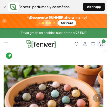
×
Ferwer: perfumes y cosmética
Abrir app
⚡
¡Descuento SUMMER ahora mismo!
×
SUMMER
Abrir app
Envío gratis en pedidos superiores a 95 EUR
0
›