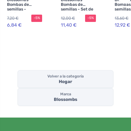
Bombas de
Bombas de
Bombas
semillas -
semillas - Set de
semillas
Minijuego de
regalo más
regalo 
7,20 €
12,00 €
13,60 €
-5%
-5%
regalo
pequeño para
(9 unida
profesores -
regalo o
6,84 €
11,40 €
12,92 €
Flores (7 uds.)
práctico
Volver a la categoría
Hogar
Marca
Blossombs