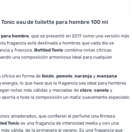
 Tonic eau de toilette para hombre 100 ml
e para hombre
, que se presentó en 2017 como una versión más
 Esta fragancia está destinada a hombres que cada día se
ancia y frescura.
Bottled Tonic
combina notas cítricas
eando una composición armoniosa ideal para cualquier
a cítrica en forma de
limón
,
pomelo
,
naranja
y
manzana
a energía, lo que hace que la fragancia sea ideal para hombres
liegan notas más cálidas y marcadas de
clavo
,
canela
y
e aporta a toda la composición un matiz suavemente especiado
onos amaderados, que confieren al perfume una firmeza
led Tonic
es una fragancia de intensidad media y con una
 más cálida, de la primavera al verano. Es una fragancia que