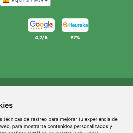
Español / EUR
4,7/5
97%
Apoyamos a Trees.org
Por cada pedido plantamos un árbol. Leer más
Quiénes
kies
somos
.
 técnicas de rastreo para mejorar tu experiencia de
 web, para mostrarte contenidos personalizados y