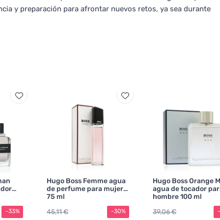
ancia y preparación para afrontar nuevos retos, ya sea durante
man
Hugo Boss Femme agua
Hugo Boss Orange 
ador
de perfume para mujer
agua de tocador par
75 ml
hombre 100 ml
45,11 €
39,06 €
-33%
-30%