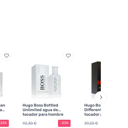
Man
Hugo Boss Bottled
Hugo Boss Hugo Just
a
Unlimited agua de
Different agua de
tocador para hombre
tocador para hombre 
200 ml
ml
92,30 €
39,20 €
-23%
-23%
-2