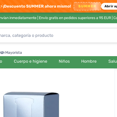
⚡
¡Descuento SUMMER ahora mismo!
SUMMER
Abrir a
envían inmediatamente |
Envío gratis en pedidos superiores a 95 EUR
| C
Mayorista
ro
Cuerpo e higiene
Niños
Hombre
Sal