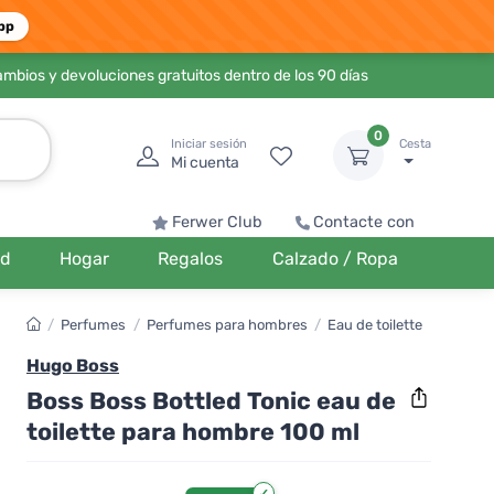
pp
ambios y devoluciones gratuitos dentro de los 90 días
0
Iniciar sesión
Cesta
Mi cuenta
Ferwer Club
Contacte con
ud
Hogar
Regalos
Calzado / Ropa
/
Perfumes
/
Perfumes para hombres
/
Eau de toilette
Hugo Boss
Boss Boss Bottled Tonic eau de
toilette para hombre 100 ml