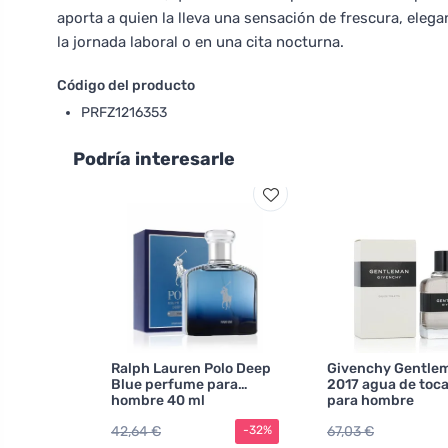
aporta a quien la lleva una sensación de frescura, eleg
la jornada laboral o en una cita nocturna.
Código del producto
PRFZ1216353
Podría interesarle
Ralph Lauren Polo Deep
Givenchy Gentle
Blue perfume para
2017 agua de toc
hombre 40 ml
para hombre
42,64 €
67,03 €
-32%