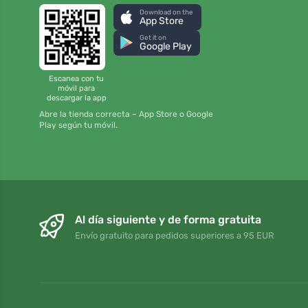
Download on the
App Store
Get it on
Google Play
Escanea con tu
móvil para
descargar la app
Abre la tienda correcta – App Store o Google
Play según tu móvil.
Al día siguiente y de forma gratuita
Envío gratuito para pedidos superiores a 95 EUR