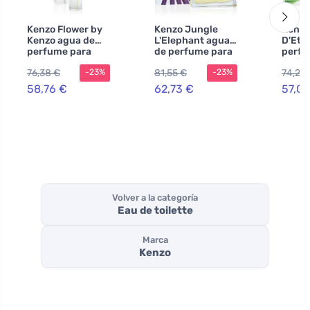
Kenzo Flower by
Kenzo Jungle
Kenzo
Kenzo agua de
L'Elephant agua
D'Ete
perfume para
de perfume para
perfu
mujer 100 ml
mujer 100 ml
mujer
76,38 €
81,55 €
74,20
-23%
-23%
58,76 €
62,73 €
57,06
Volver a la categoría
Eau de toilette
Marca
Kenzo