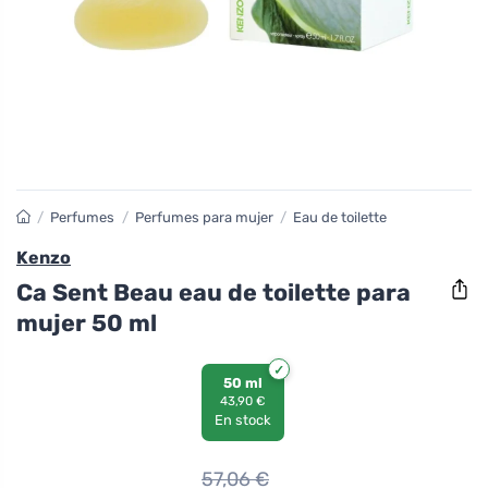
/
Perfumes
/
Perfumes para mujer
/
Eau de toilette
Kenzo
Ca Sent Beau eau de toilette para
mujer 50 ml
50 ml
43,90 €
En stock
57,06
€