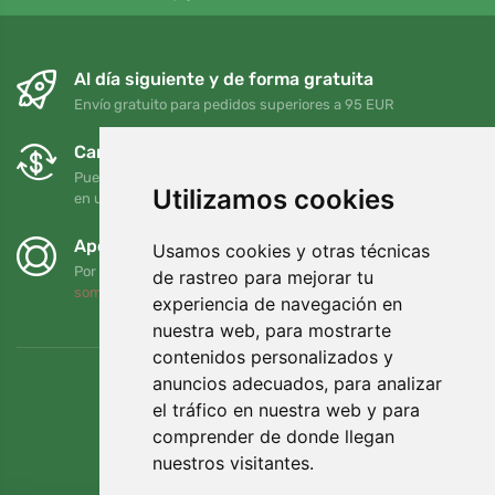
Al día siguiente y de forma gratuita
Envío gratuito para pedidos superiores a 95 EUR
Cambios y devoluciones gratuitos
Puede devolver o cambiar su pedido en cualquier momento
Utilizamos cookies
en un plazo de 90 días
Apoyamos a Trees.org
Usamos cookies y otras técnicas
Por cada pedido plantamos un árbol. Leer más
Quiénes
de rastreo para mejorar tu
somos
.
experiencia de navegación en
nuestra web, para mostrarte
contenidos personalizados y
anuncios adecuados, para analizar
el tráfico en nuestra web y para
comprender de donde llegan
nuestros visitantes.