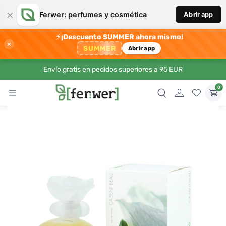
×
Ferwer: perfumes y cosmética
Abrir app
⚡
¡Descuento SUMMER ahora mismo!
×
SUMMER
Abrir app
Envío gratis en pedidos superiores a 95 EUR
0