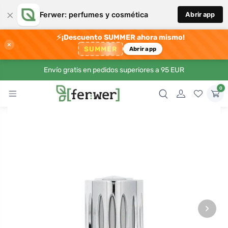
×
Ferwer: perfumes y cosmética
Abrir app
⚡
¡Descuento SUMMER ahora mismo!
×
SUMMER
Abrir app
Envío gratis en pedidos superiores a 95 EUR
0
›