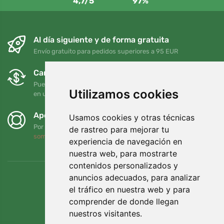
4,7/5
97%
Al día siguiente y de forma gratuita
Envío gratuito para pedidos superiores a 95 EUR
Cambios y devoluciones gratuitos
Puede devolver o cambiar su pedido en cualquier momento
Utilizamos cookies
en un plazo de 90 días
Apoyamos a Trees.org
Usamos cookies y otras técnicas
Por cada pedido plantamos un árbol. Leer más
Quiénes
de rastreo para mejorar tu
somos
.
experiencia de navegación en
nuestra web, para mostrarte
contenidos personalizados y
anuncios adecuados, para analizar
el tráfico en nuestra web y para
comprender de donde llegan
nuestros visitantes.