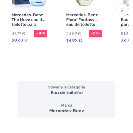
Mercedes-Benz
Mercedes-Benz
Merce
The Move eau de
Floral Fantasy
Eau de
toilette para
eau de toilette
para 
hombre 100 ml
para mujer tester
47,77 €
24,59 €
51,35 
-38%
-23%
29,43 €
18,92 €
34,99
Volver a la categoría
Eau de toilette
Marca
Mercedes-Benz