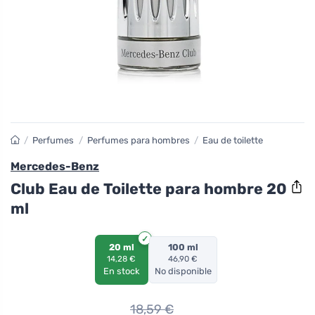
/
Perfumes
/
Perfumes para hombres
/
Eau de toilette
Mercedes-Benz
Club Eau de Toilette para hombre 20
ml
20 ml
100 ml
14,28 €
46,90 €
En stock
No disponible
18,59
€