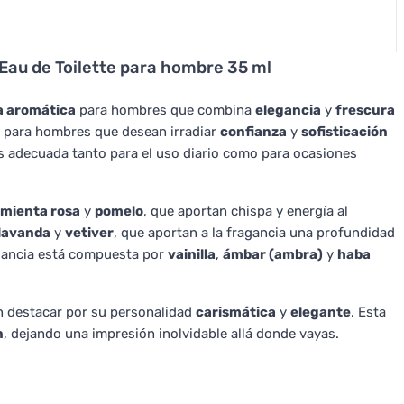
 Eau de Toilette para hombre 35 ml
a aromática
para hombres que combina
elegancia
y
frescura
a para hombres que desean irradiar
confianza
y
sofisticación
es adecuada tanto para el uso diario como para ocasiones
imienta rosa
y
pomelo
, que aportan chispa y energía al
lavanda
y
vetiver
, que aportan a la fragancia una profundidad
agancia está compuesta por
vainilla
,
ámbar (ambra)
y
haba
n destacar por su personalidad
carismática
y
elegante
. Esta
n
, dejando una impresión inolvidable allá donde vayas.