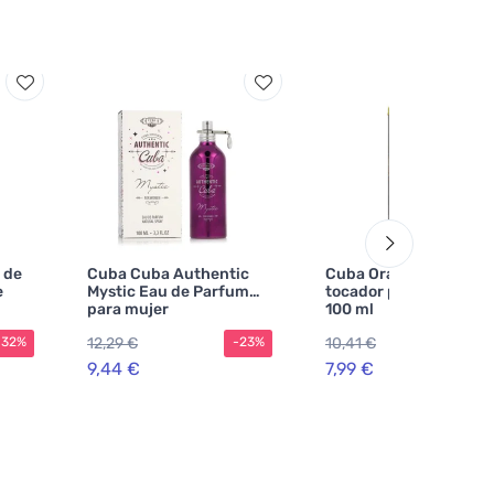
 de
Cuba Cuba Authentic
Cuba Orange agua de
e
Mystic Eau de Parfum
tocador para hombre
para mujer
100 ml
12,29 €
10,41 €
-32%
-23%
-2
9,44 €
7,99 €