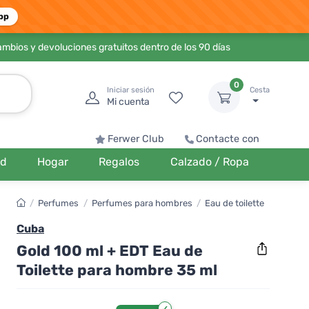
pp
ambios y devoluciones gratuitos dentro de los 90 días
0
Iniciar sesión
Cesta
Mi cuenta
Ferwer Club
Contacte con
ud
Hogar
Regalos
Calzado / Ropa
/
Perfumes
/
Perfumes para hombres
/
Eau de toilette
Cuba
Gold 100 ml + EDT Eau de
Toilette para hombre 35 ml