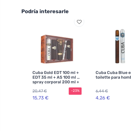
Podría interesarle
Cuba Gold EDT 100 ml +
Cuba Cuba Blue e
EDT 35 ml + AS 100 ml +
toilette para hom
spray corporal 200 ml +
SG 200 ml M
20,47 €
6,44 €
-23%
15,73 €
4,26 €