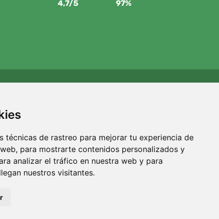
4,7/5
97%
Apoyamos a Trees.org
Por cada pedido plantamos un árbol. Leer más
Quiénes
kies
somos
.
 técnicas de rastreo para mejorar tu experiencia de
 web, para mostrarte contenidos personalizados y
ra analizar el tráfico en nuestra web y para
egan nuestros visitantes.
r