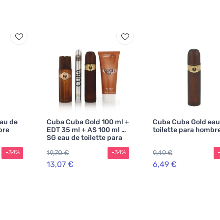
au de
Cuba Cuba Gold 100 ml +
Cuba Cuba Gold eau
bre
EDT 35 ml + AS 100 ml +
toilette para hombr
SG eau de toilette para
hombre
19,70 €
9,49 €
-34%
-34%
13,07 €
6,49 €