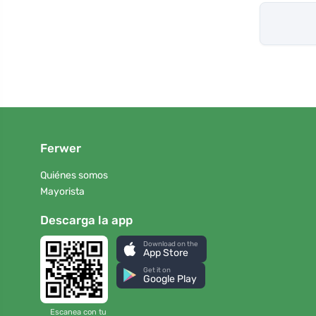
Ferwer
Quiénes somos
Mayorista
Descarga la app
Download on the
App Store
Get it on
Google Play
Escanea con tu