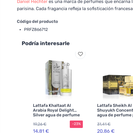
Daniel Hechter
es una marca de perfumes que encarna la 
parisina. Cada fragancia refleja la sofisticación francesa
Código del producto
PRFZ866712
Podría interesarle
Lattafa Khaltaat Al
Lattafa Sheikh Al
Arabia Royal Delight
Shuyukh Concent
Silver agua de perfume
agua de perfume 
para hombre 100 ml
hombres 100 ml
19,26 €
31,41 €
-23%
14,81 €
20,86 €