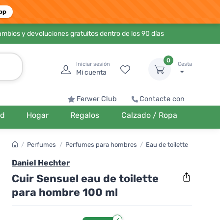
pp
ambios y devoluciones gratuitos dentro de los 90 días
0
Iniciar sesión
Cesta
Mi cuenta
Ferwer Club
Contacte con
ud
Hogar
Regalos
Calzado / Ropa
/
Perfumes
/
Perfumes para hombres
/
Eau de toilette
Daniel Hechter
Cuir Sensuel eau de toilette
para hombre 100 ml