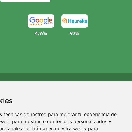
4,7/5
97%
Apoyamos a Trees.org
Por cada pedido plantamos un árbol. Leer más
Quiénes
kies
somos
.
 técnicas de rastreo para mejorar tu experiencia de
 web, para mostrarte contenidos personalizados y
ra analizar el tráfico en nuestra web y para