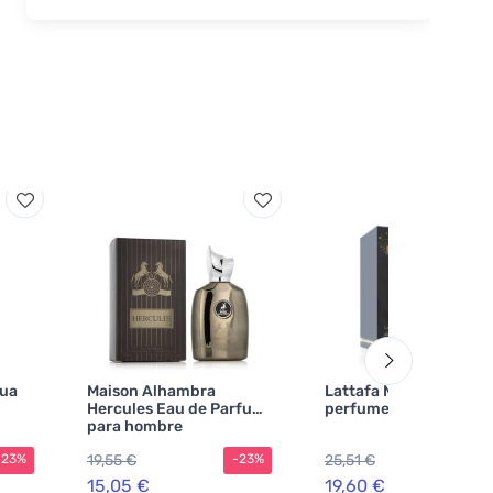
gua
Maison Alhambra
Lattafa Mohra agua de
Hercules Eau de Parfum
perfume unisex 100 m
para hombre
19,55 €
25,51 €
-23%
-23%
-2
15,05 €
19,60 €