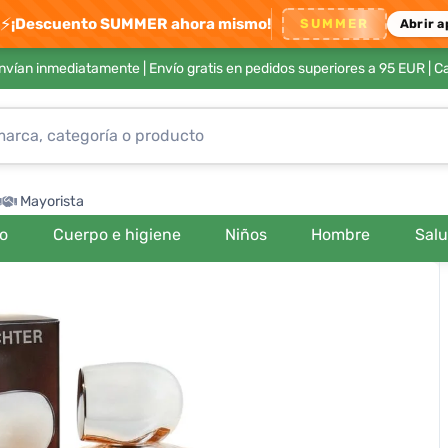
⚡
¡Descuento SUMMER ahora mismo!
SUMMER
Abrir a
envían inmediatamente |
Envío gratis en pedidos superiores a 95 EUR
| C
Mayorista
ro
Cuerpo e higiene
Niños
Hombre
Sal