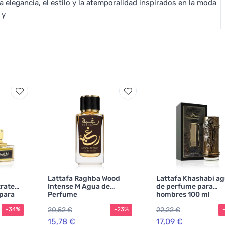
elegancia, el estilo y la atemporalidad inspirados en la moda
 y
Lattafa Raghba Wood
Lattafa Khashabi a
rated
Intense M Agua de
de perfume para
para
Perfume
hombres 100 ml
20,52 €
22,22 €
-34%
-23%
15,78 €
17,09 €