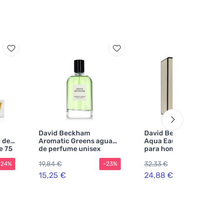
David Beckham
David Beckham Infinit
 de
Aromatic Greens agua
Aqua Eau de Parfum
e 75
de perfume unisex
para hombre
19,84 €
32,33 €
-24%
-23%
-2
15,25 €
24,88 €