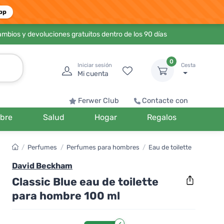
pp
ambios y devoluciones gratuitos dentro de los 90 días
0
Iniciar sesión
Cesta
Mi cuenta
Ferwer Club
Contacte con
bre
Salud
Hogar
Regalos
/
Perfumes
/
Perfumes para hombres
/
Eau de toilette
David Beckham
Classic Blue eau de toilette
para hombre 100 ml