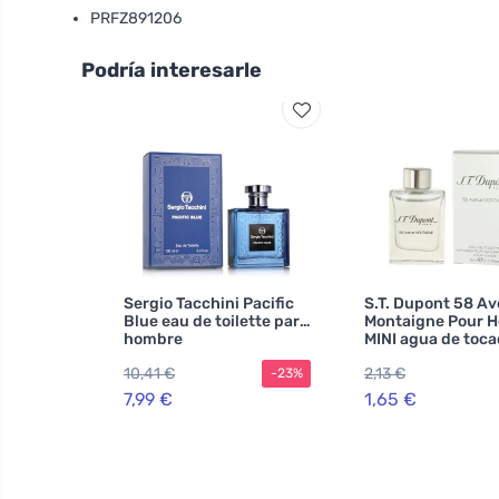
PRFZ891206
Podría interesarle
Sergio Tacchini Pacific
S.T. Dupont 58 A
Blue eau de toilette para
Montaigne Pour
hombre
MINI agua de toca
para hombre
10,41 €
2,13 €
-23%
7,99 €
1,65 €