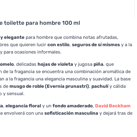
e toilette para hombre 100 ml
 y elegante
para hombre que combina notas afrutadas,
bres que quieren lucir
con estilo
,
seguros de sí mismos
y a la
o y para ocasiones informales.
omelo
, delicadas
hojas de violeta
y jugosa
piña
, que
zón de la fragancia se encuentra una combinación aromática de
an a la fragancia una elegancia masculina y suavidad. La base
as de
musgo de roble (Evernia prunastri)
,
pachulí
y cálida
o y sensual.
da
,
elegancia floral
y un
fondo amaderado
,
David Beckham
 te envolverá con una
sofisticación masculina
y dejará tras de