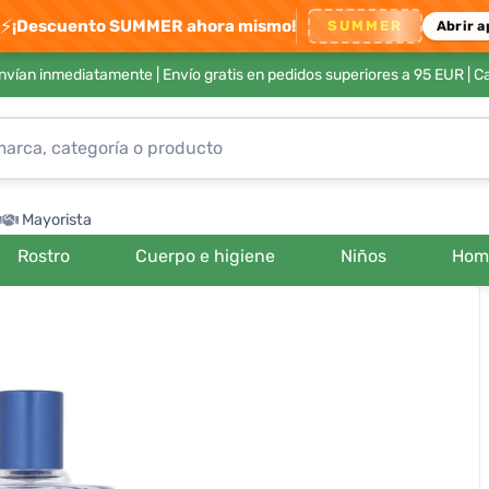
⚡
¡Descuento SUMMER ahora mismo!
SUMMER
Abrir a
envían inmediatamente |
Envío gratis en pedidos superiores a 95 EUR
| C
Mayorista
Rostro
Cuerpo e higiene
Niños
Hom