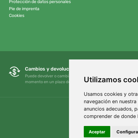
Protección de datos personales
Pie de imprenta
Cookies
Cambios y devoluciones gratuitos
Puede devolver o cambiar su pedido en cualquier
Utilizamos coo
momento en un plazo de 90 días
Usamos cookies y otras
navegación en nuestra
anuncios adecuados, pa
comprender de donde ll
Aceptar
Configura