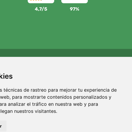
4,7/5
97%
Apoyamos a Trees.org
Por cada pedido plantamos un árbol. Leer más
Quiénes
kies
somos
.
 técnicas de rastreo para mejorar tu experiencia de
 web, para mostrarte contenidos personalizados y
ra analizar el tráfico en nuestra web y para
egan nuestros visitantes.
r