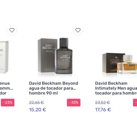
venue
David Beckham Beyond
David Beckham
 Homme
agua de tocador para
Intimately Men agua
dor
hombre 90 ml
tocador para hombr
ml
22,65 €
23,52 €
-23%
-33%
15,20 €
17,76 €