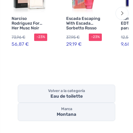
Narciso
Escada Escaping
Monta
Rodriguez For
With Escada
EDT p
Her Musc Noir
Sorbetto Rosso
para 
eau de parfum
agua de tocador
73,96 €
37,95 €
12,58 
-23%
-23%
para mujeres 50
para mujer 100
ml
ml
56,87 €
29,19 €
9,68 
Volver a la categoría
Eau de toilette
Marca
Montana