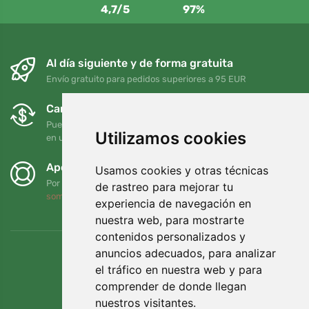
4,7/5
97%
Al día siguiente y de forma gratuita
Envío gratuito para pedidos superiores a 95 EUR
Cambios y devoluciones gratuitos
Puede devolver o cambiar su pedido en cualquier momento
Utilizamos cookies
en un plazo de 90 días
Apoyamos a Trees.org
Usamos cookies y otras técnicas
Por cada pedido plantamos un árbol. Leer más
Quiénes
de rastreo para mejorar tu
somos
.
experiencia de navegación en
nuestra web, para mostrarte
contenidos personalizados y
anuncios adecuados, para analizar
el tráfico en nuestra web y para
comprender de donde llegan
nuestros visitantes.