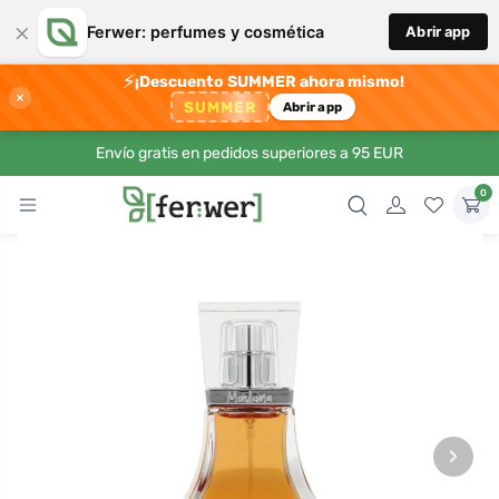
×
Ferwer: perfumes y cosmética
Abrir app
⚡
¡Descuento SUMMER ahora mismo!
×
SUMMER
Abrir app
Envío gratis en pedidos superiores a 95 EUR
0
›