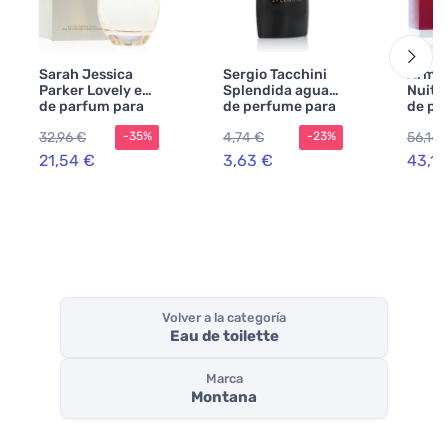
Sarah Jessica
Sergio Tacchini
Armaf
Parker Lovely eau
Splendida agua
Nuit 
de parfum para
de perfume para
de pe
mujeres 100 ml
mujer tester
unise
32,96 €
4,74 €
56,14 
-35%
-23%
21,54 €
3,63 €
43,17
Volver a la categoría
Eau de toilette
Marca
Montana