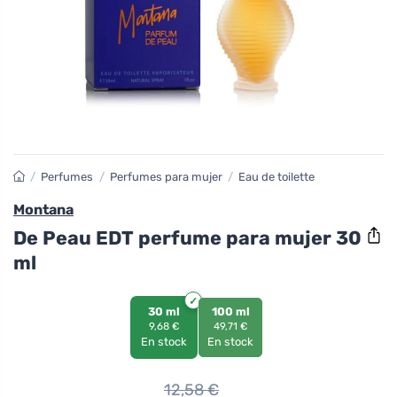
/
Perfumes
/
Perfumes para mujer
/
Eau de toilette
Montana
De Peau EDT perfume para mujer 30
ml
30 ml
100 ml
9,68 €
49,71 €
En stock
En stock
12,58
€