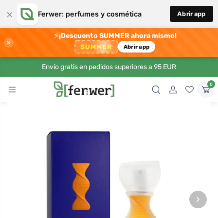
×
Ferwer: perfumes y cosmética
Abrir app
⚡
¡Descuento SUMMER ahora mismo!
×
SUMMER
Abrir app
Envío gratis en pedidos superiores a 95 EUR
0
›