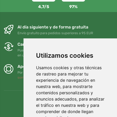
4,7/5
97%
Al día siguiente y de forma gratuita
Envío gratuito para pedidos superiores a 95 EUR
Cambios y devoluciones gratuitos
Puede devolver o cambiar su pedido en cualquier momento
Utilizamos cookies
en un plazo de 90 días
Apoyamos a Trees.org
Usamos cookies y otras técnicas
Por cada pedido plantamos un árbol. Leer más
Quiénes
de rastreo para mejorar tu
somos
.
experiencia de navegación en
nuestra web, para mostrarte
contenidos personalizados y
anuncios adecuados, para analizar
el tráfico en nuestra web y para
comprender de donde llegan