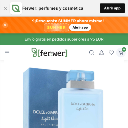
×
Ferwer: perfumes y cosmética
Abrir app
⚡
¡Descuento SUMMER ahora mismo!
×
SUMMER
Abrir app
Envío gratis en pedidos superiores a 95 EUR
0