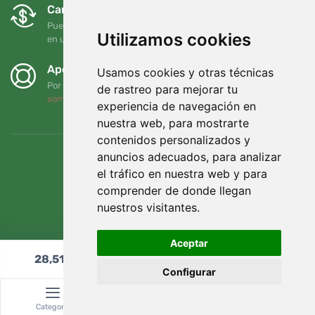
Cambios y devoluciones gratuitos
Puede devolver o cambiar su pedido en cualquier momento
Utilizamos cookies
en un plazo de 90 días
Apoyamos a Trees.org
Usamos cookies y otras técnicas
Por cada pedido plantamos un árbol. Leer más
Quiénes
de rastreo para mejorar tu
somos
.
experiencia de navegación en
nuestra web, para mostrarte
contenidos personalizados y
anuncios adecuados, para analizar
el tráfico en nuestra web y para
comprender de donde llegan
nuestros visitantes.
Aceptar
28,51
€
Añadir al carrito
Configurar
© Topshelf s.r.o. Todos los derechos reservados.
Categoría
Buscar
Cesta