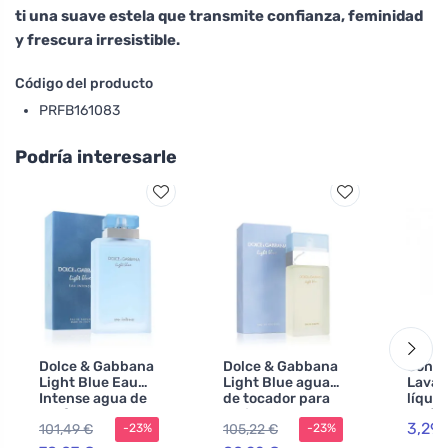
ti una suave estela que transmite confianza, feminidad
y frescura irresistible.
Código del producto
PRFB161083
Podría interesarle
Dolce & Gabbana
Dolce & Gabbana
Sonet
Light Blue Eau
Light Blue agua
Lavava
Intense agua de
de tocador para
líquid
perfume para
mujeres 200 ml
calén
3,29 
101,49 €
105,22 €
-23%
-23%
mujer 100 ml