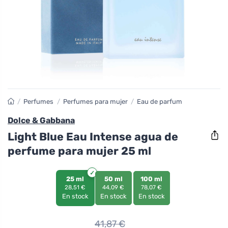
/
Perfumes
/
Perfumes para mujer
/
Eau de parfum
Dolce & Gabbana
Light Blue Eau Intense agua de
perfume para mujer 25 ml
25 ml
50 ml
100 ml
28,51 €
44,09 €
78,07 €
En stock
En stock
En stock
41,87
€