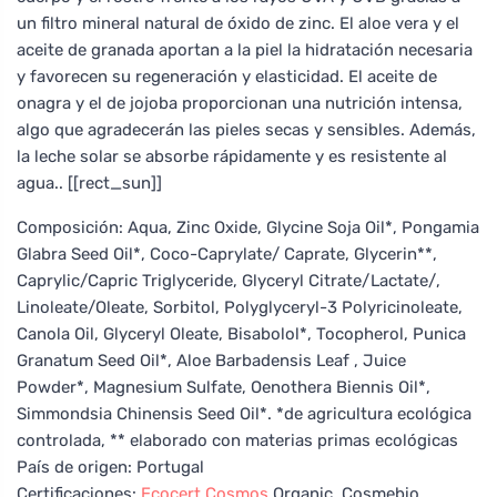
un filtro mineral natural de óxido de zinc. El aloe vera y el
aceite de granada aportan a la piel la hidratación necesaria
y favorecen su regeneración y elasticidad. El aceite de
onagra y el de jojoba proporcionan una nutrición intensa,
algo que agradecerán las pieles secas y sensibles. Además,
la leche solar se absorbe rápidamente y es resistente al
agua.. [[rect_sun]]
Composición: Aqua, Zinc Oxide, Glycine Soja Oil*, Pongamia
Glabra Seed Oil*, Coco-Caprylate/ Caprate, Glycerin**,
Caprylic/Capric Triglyceride, Glyceryl Citrate/Lactate/,
Linoleate/Oleate, Sorbitol, Polyglyceryl-3 Polyricinoleate,
Canola Oil, Glyceryl Oleate, Bisabolol*, Tocopherol, Punica
Granatum Seed Oil*, Aloe Barbadensis Leaf , Juice
Powder*, Magnesium Sulfate, Oenothera Biennis Oil*,
Simmondsia Chinensis Seed Oil*. *de agricultura ecológica
controlada, ** elaborado con materias primas ecológicas
País de origen: Portugal
Certificaciones:
Ecocert
Cosmos
Organic, Cosmebio