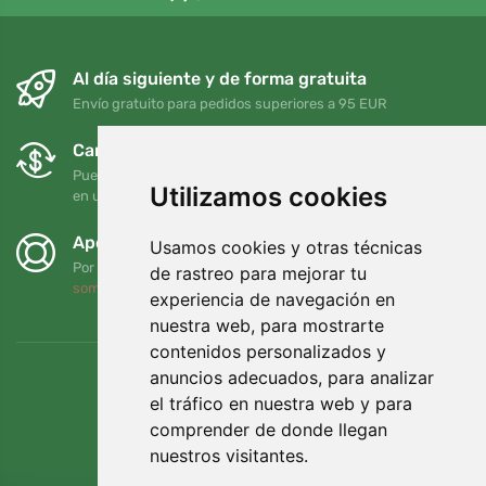
Al día siguiente y de forma gratuita
Envío gratuito para pedidos superiores a 95 EUR
Cambios y devoluciones gratuitos
Puede devolver o cambiar su pedido en cualquier momento
Utilizamos cookies
en un plazo de 90 días
Apoyamos a Trees.org
Usamos cookies y otras técnicas
Por cada pedido plantamos un árbol. Leer más
Quiénes
de rastreo para mejorar tu
somos
.
experiencia de navegación en
nuestra web, para mostrarte
contenidos personalizados y
anuncios adecuados, para analizar
el tráfico en nuestra web y para
comprender de donde llegan
nuestros visitantes.