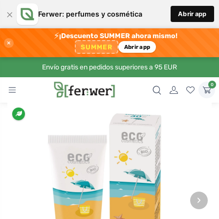
×
Ferwer: perfumes y cosmética
Abrir app
⚡
¡Descuento SUMMER ahora mismo!
×
SUMMER
Abrir app
Envío gratis en pedidos superiores a 95 EUR
0
›