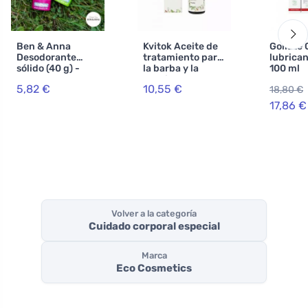
Ben & Anna
Kvitok Aceite de
Goliate 
Desodorante
tratamiento para
lubrican
sólido (40 g) -
la barba y la
100 ml
Pomelo rosa
barbilla Plnovous
5,82 €
10,55 €
18,80 €
(30 ml) - con un
aroma fresco
17,86 €
Volver a la categoría
Cuidado corporal especial
Marca
Eco Cosmetics