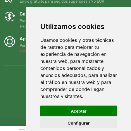
Envío gratuito para pedidos superiores a 95 EUR
Cambios y devoluciones gratuitos
Puede devolver o cambiar su pedido en cualquier momento
Utilizamos cookies
en un plazo de 90 días
Apoyamos a Trees.org
Usamos cookies y otras técnicas
Por cada pedido plantamos un árbol. Leer más
Quiénes
de rastreo para mejorar tu
somos
.
experiencia de navegación en
nuestra web, para mostrarte
contenidos personalizados y
anuncios adecuados, para analizar
el tráfico en nuestra web y para
comprender de donde llegan
nuestros visitantes.
Aceptar
Configurar