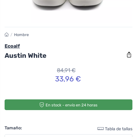
/
Hombre
Ecoalf
Austin White
84,91 €
33,96 €
En stock - envío en 24 horas
Tamaño:
Tabla de tallas