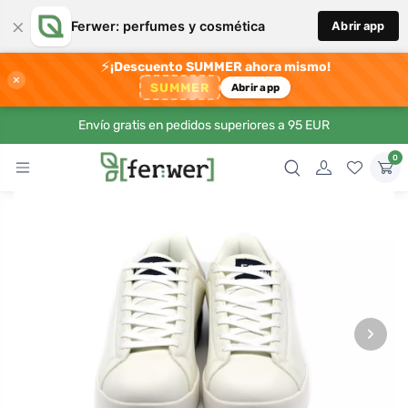
×
Ferwer: perfumes y cosmética
Abrir app
⚡
¡Descuento SUMMER ahora mismo!
×
SUMMER
Abrir app
Envío gratis en pedidos superiores a 95 EUR
0
›