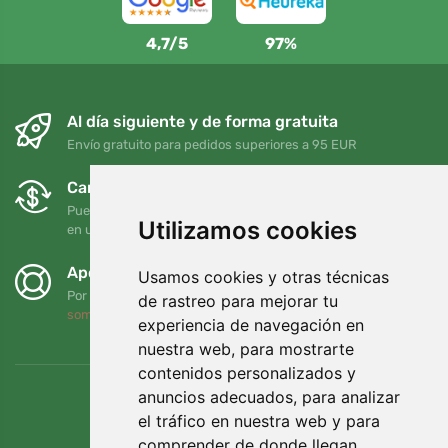
4,7/5
97%
Al día siguiente y de forma gratuita
Envío gratuito para pedidos superiores a 95 EUR
Cambios y devoluciones gratuitos
Puede devolver o cambiar su pedido en cualquier momento
Utilizamos cookies
en un plazo de 90 días
Apoyamos a Trees.org
Usamos cookies y otras técnicas
Por cada pedido plantamos un árbol. Leer más
Quiénes
de rastreo para mejorar tu
somos
.
experiencia de navegación en
nuestra web, para mostrarte
contenidos personalizados y
anuncios adecuados, para analizar
el tráfico en nuestra web y para
comprender de donde llegan