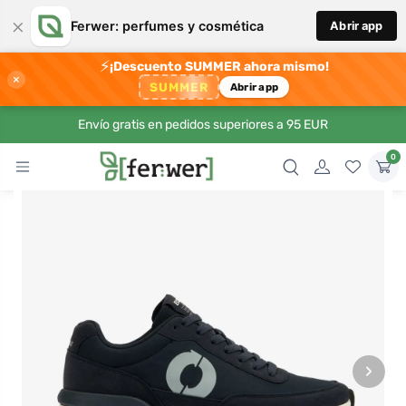
×
Ferwer: perfumes y cosmética
Abrir app
⚡
¡Descuento SUMMER ahora mismo!
×
SUMMER
Abrir app
Envío gratis en pedidos superiores a 95 EUR
0
›