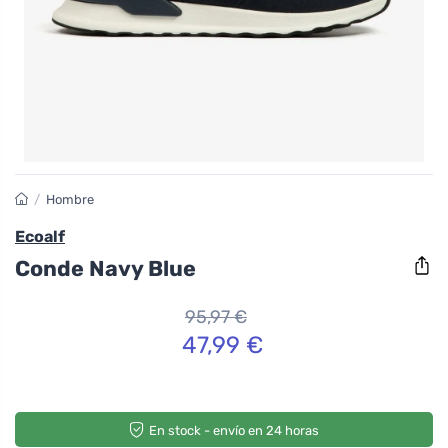
/
Hombre
Ecoalf
Conde Navy Blue
95,97 €
47,99 €
En stock - envío en 24 horas