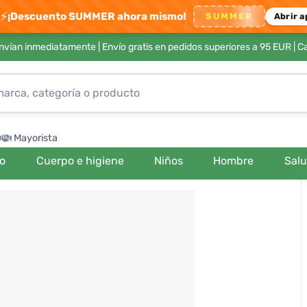
⚡
¡Descuento SUMMER ahora mismo!
SUMMER
Abrir a
envían inmediatamente |
Envío gratis en pedidos superiores a 95 EUR
| C
Mayorista
ro
Cuerpo e higiene
Niños
Hombre
Sal