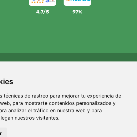
4,7/5
97%
Apoyamos a Trees.org
Por cada pedido plantamos un árbol. Leer más
Quiénes
kies
somos
.
 técnicas de rastreo para mejorar tu experiencia de
 web, para mostrarte contenidos personalizados y
ra analizar el tráfico en nuestra web y para
egan nuestros visitantes.
r