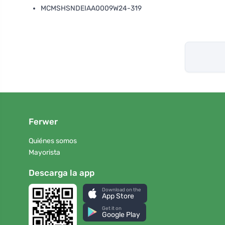
MCMSHSNDEIAA0009W24-319
Ferwer
Quiénes somos
Mayorista
Descarga la app
Download on the
App Store
Get it on
Google Play