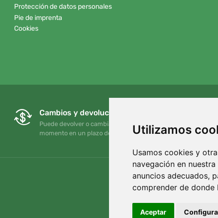
Protección de datos personales
Pie de imprenta
Cookies
Cambios y devoluciones gratuitos
Puede devolver o cambiar su pedido en cualquier
Utilizamos coo
momento en un plazo de 90 días
Usamos cookies y otras
navegación en nuestra
anuncios adecuados, pa
comprender de donde ll
Aceptar
Configura