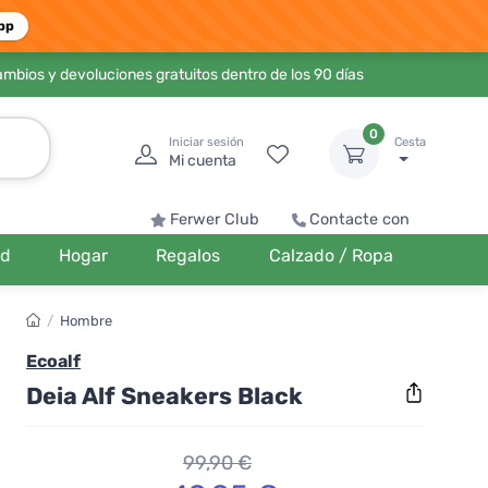
pp
ambios y devoluciones gratuitos dentro de los 90 días
0
Iniciar sesión
Cesta
Mi cuenta
Ferwer Club
Contacte con
ud
Hogar
Regalos
Calzado / Ropa
/
Hombre
Ecoalf
Deia Alf Sneakers Black
99,90 €