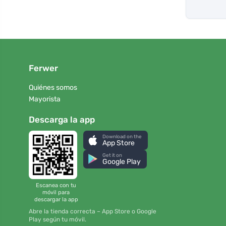
Ferwer
Quiénes somos
Mayorista
Descarga la app
Download on the
App Store
Get it on
Google Play
Escanea con tu
móvil para
descargar la app
Abre la tienda correcta – App Store o Google
Play según tu móvil.