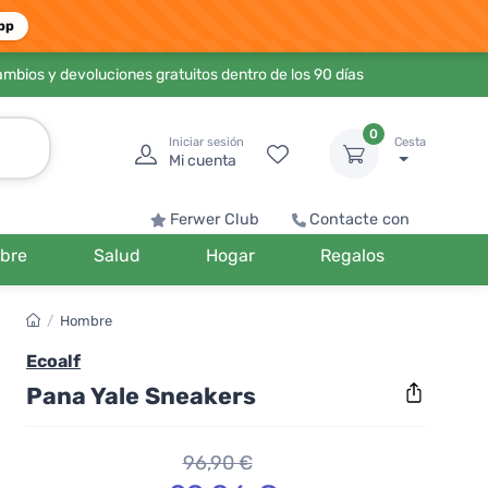
pp
ambios y devoluciones gratuitos dentro de los 90 días
0
Iniciar sesión
Cesta
Mi cuenta
Ferwer Club
Contacte con
bre
Salud
Hogar
Regalos
/
Hombre
Ecoalf
Pana Yale Sneakers
96,90 €