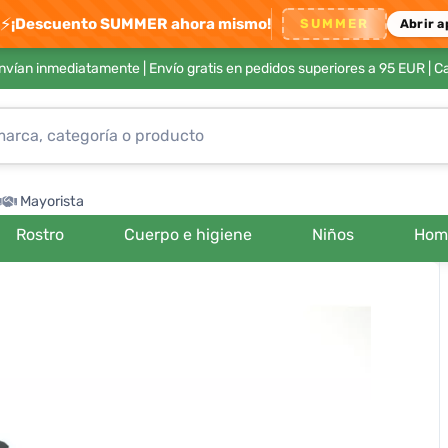
⚡
¡Descuento SUMMER ahora mismo!
SUMMER
Abrir a
envían inmediatamente |
Envío gratis en pedidos superiores a 95 EUR
| C
Mayorista
Rostro
Cuerpo e higiene
Niños
Hom