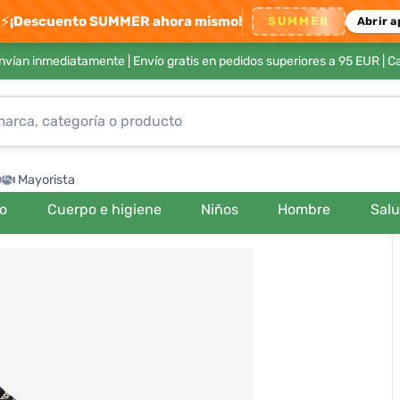
⚡
¡Descuento SUMMER ahora mismo!
SUMMER
Abrir a
envían inmediatamente |
Envío gratis en pedidos superiores a 95 EUR
| C
Mayorista
ro
Cuerpo e higiene
Niños
Hombre
Sal