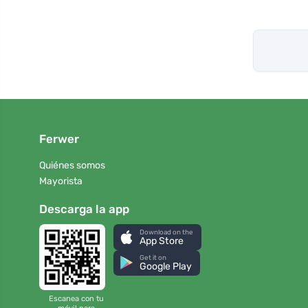
Ferwer
Quiénes somos
Mayorista
Descarga la app
Download on the
App Store
Get it on
Google Play
Escanea con tu