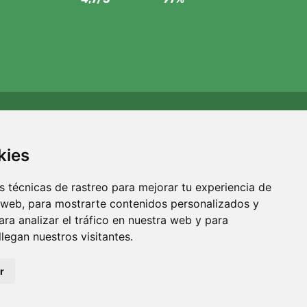
Apoyamos a Trees.org
Por cada pedido plantamos un árbol. Leer más
Quiénes
kies
somos
.
 técnicas de rastreo para mejorar tu experiencia de
 web, para mostrarte contenidos personalizados y
ra analizar el tráfico en nuestra web y para
egan nuestros visitantes.
r