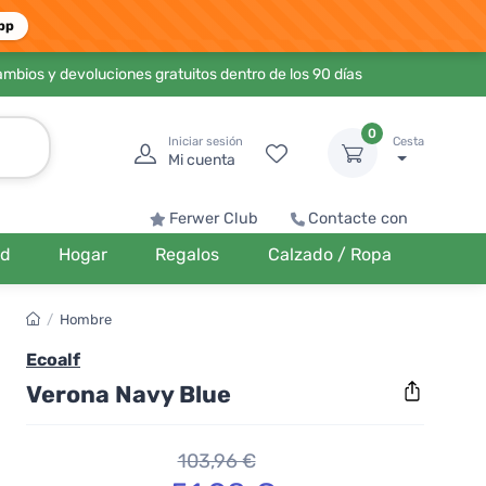
pp
ambios y devoluciones gratuitos dentro de los 90 días
0
Iniciar sesión
Cesta
Mi cuenta
Ferwer Club
Contacte con
ud
Hogar
Regalos
Calzado / Ropa
/
Hombre
Ecoalf
Verona Navy Blue
103,96 €