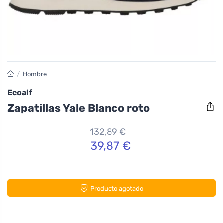
/
Hombre
Ecoalf
Zapatillas Yale Blanco roto
132,89 €
39,87 €
Producto agotado