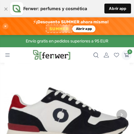
×
Ferwer: perfumes y cosmética
Abrir app
⚡
¡Descuento SUMMER ahora mismo!
×
SUMMER
Abrir app
Envío gratis en pedidos superiores a 95 EUR
0
›