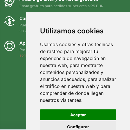
Envío gratuito para pedidos superiores a 95 EUR
Cambios y devoluciones gratuitos
Puede devolver o cambiar su pedido en cualquier momento
Utilizamos cookies
en un plazo de 90 días
Apoyamos a Trees.org
Usamos cookies y otras técnicas
Por cada pedido plantamos un árbol. Leer más
Quiénes
de rastreo para mejorar tu
somos
.
experiencia de navegación en
nuestra web, para mostrarte
contenidos personalizados y
anuncios adecuados, para analizar
el tráfico en nuestra web y para
comprender de donde llegan
nuestros visitantes.
Aceptar
Configurar