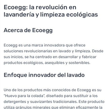
estas preguntas, ¡ha llegado al lugar adecuado! El
Ecoegg: la revolución en
Huevo de Lavado Ecoegg no tiene cáscara, sino un
lavandería y limpieza ecológicas
recipiente de plástico que dura más de 10 años. En su
interior no encontrará pollo ni yema y clara, sino perlas
de lavado mineral. Soportan varios meses de lavados,
Acerca de Ecoegg
no contienen productos químicos y son adecuados
para alérgicos, niños pequeños o personas con piel
muy sensible. Cuando el cartucho del huevo se agote,
Ecoegg es una marca innovadora que ofrece
basta con comprar otro en un recipiente de papel y
soluciones revolucionarias en lavado y limpieza. Desde
rellenar el huevo. Al igual que con los detergentes
sus inicios, se ha centrado en desarrollar y fabricar
ecológicos, entre los huevos encontrará ofertas para
productos ecológicos, asequibles y sostenibles.
diferentes tipos de ropa. Gracias a los aceites
Enfoque innovador del lavado
esenciales naturales, también puedes elegir qué aroma
lleva tu ropa.
Uno de los productos más conocidos de Ecoegg es su
"Huevo para la colada", diseñado para sustituir a los
detergentes y suavizantes tradicionales. Este producto
utiliza gránulos minerales que eliminan eficazmente la