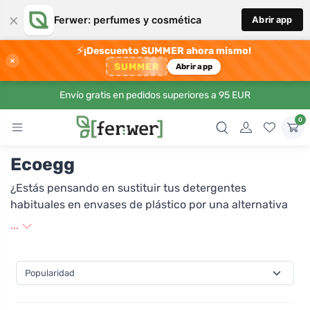
×
Ferwer: perfumes y cosmética
Abrir app
⚡
¡Descuento SUMMER ahora mismo!
×
SUMMER
Abrir app
Envío gratis en pedidos superiores a 95 EUR
0
Ecoegg
¿Estás pensando en sustituir tus detergentes
habituales en envases de plástico por una alternativa
más sostenible? ¿Usted o sus hijos tienen la piel
...
sensible y les cuesta tolerar los productos químicos
irritantes que se encuentran en los geles y polvos de
lavandería habituales? ¿O simplemente le gusta ser
original y hacer las cosas de forma diferente? Si ha
respondido "SÍ" a al menos una (o más bien a todas) de