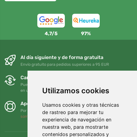
4,7/5
97%
Al día siguiente y de forma gratuita
Envío gratuito para pedidos superiores a 95 EUR
Cambios y devoluciones gratuitos
Puede devolver o cambiar su pedido en cualquier momento
Utilizamos cookies
en un plazo de 90 días
Apoyamos a Trees.org
Usamos cookies y otras técnicas
Por cada pedido plantamos un árbol. Leer más
Quiénes
de rastreo para mejorar tu
somos
.
experiencia de navegación en
nuestra web, para mostrarte
contenidos personalizados y