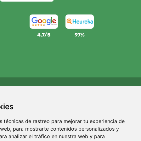
4,7/5
97%
Apoyamos a Trees.org
Por cada pedido plantamos un árbol. Leer más
Quiénes
kies
somos
.
 técnicas de rastreo para mejorar tu experiencia de
 web, para mostrarte contenidos personalizados y
ra analizar el tráfico en nuestra web y para