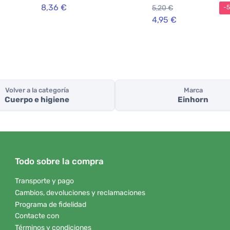
orgánico hipoalergéni
8,36 €
5,20 €
-
4,95 €
Volver a la categoría
Marca
Cuerpo e higiene
Einhorn
Todo sobre la compra
Transporte y pago
Cambios, devoluciones y reclamaciones
Programa de fidelidad
Contacte con
Términos y condiciones