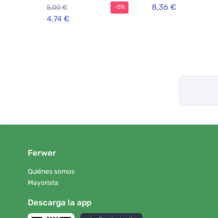
orgánico hipoalergénico
8,36 €
5,00 €
-5%
4,74 €
Ferwer
Quiénes somos
Mayorista
Descarga la app