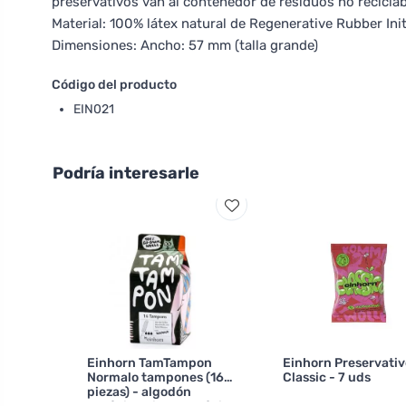
preservativos van al contenedor de residuos no reciclab
Material: 100% látex natural de Regenerative Rubber Init
Dimensiones: Ancho: 57 mm (talla grande)
Código del producto
EIN021
Podría interesarle
Einhorn TamTampon
Einhorn Preservativ
Normalo tampones (16
Classic - 7 uds
piezas) - algodón