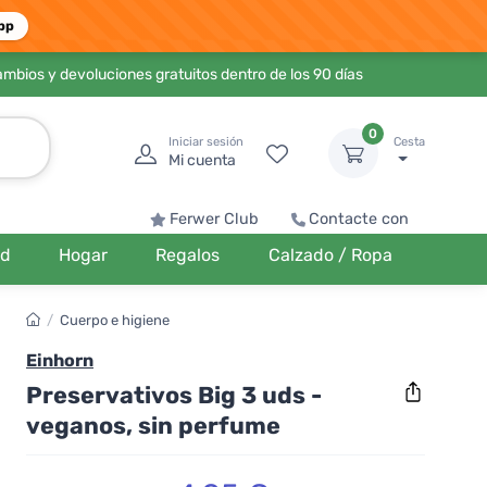
pp
ambios y devoluciones gratuitos dentro de los 90 días
0
Iniciar sesión
Cesta
Mi cuenta
Ferwer Club
Contacte con
ud
Hogar
Regalos
Calzado / Ropa
/
Cuerpo e higiene
Einhorn
Preservativos Big 3 uds -
veganos, sin perfume