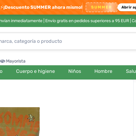
⚡
¡Descuento SUMMER ahora mismo!
SUMMER
Abrir a
envían inmediatamente |
Envío gratis en pedidos superiores a 95 EUR
| C
Mayorista
ro
Cuerpo e higiene
Niños
Hombre
Sal