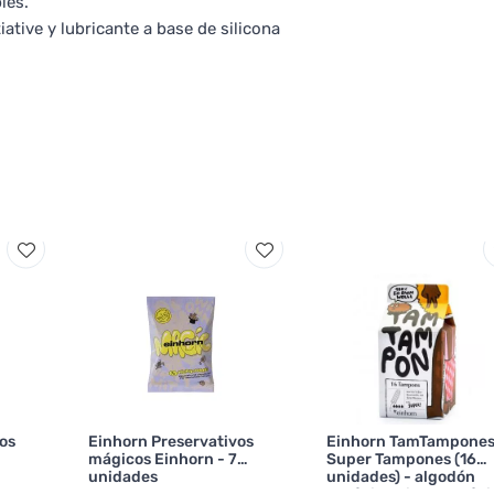
les.
iative y lubricante a base de silicona
os
Einhorn Preservativos
Einhorn TamTampone
mágicos Einhorn - 7
Super Tampones (16
unidades
unidades) - algodón