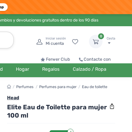
pp
ambios y devoluciones gratuitos dentro de los 90 días
0
Iniciar sesión
Cesta
Mi cuenta
Ferwer Club
Contacte con
ud
Hogar
Regalos
Calzado / Ropa
/
Perfumes
/
Perfumes para mujer
/
Eau de toilette
Head
Elite Eau de Toilette para mujer
100 ml