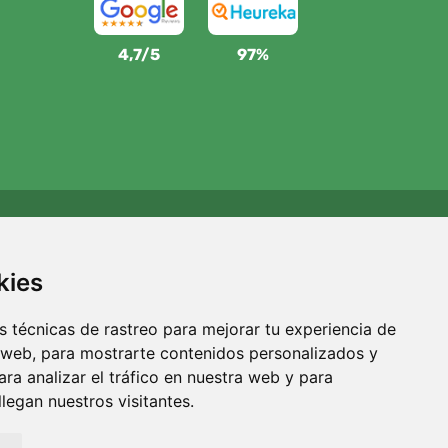
4,7/5
97%
Apoyamos a Trees.org
Por cada pedido plantamos un árbol. Leer más
Quiénes
kies
somos
.
 técnicas de rastreo para mejorar tu experiencia de
 web, para mostrarte contenidos personalizados y
ra analizar el tráfico en nuestra web y para
egan nuestros visitantes.