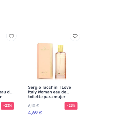
Sergio Tacchini I Love
eau de
Italy Woman eau de
r
toilette para mujer
6,10 €
-23%
-23%
4,69 €