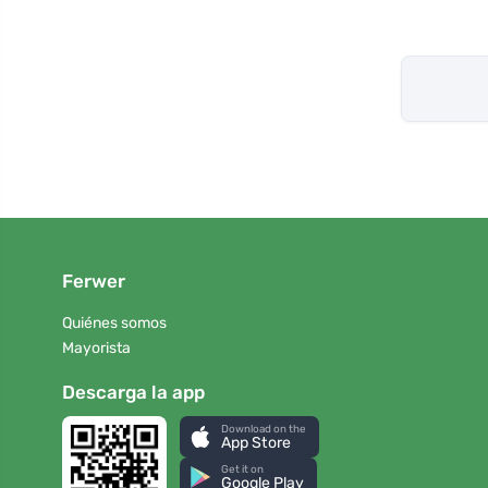
Ferwer
Quiénes somos
Mayorista
Descarga la app
Download on the
App Store
Get it on
Google Play