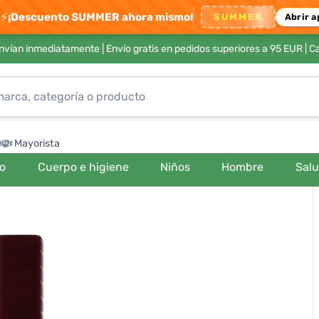
⚡
¡Descuento SUMMER ahora mismo!
SUMMER
Abrir a
envían inmediatamente |
Envío gratis en pedidos superiores a 95 EUR
| C
Mayorista
ro
Cuerpo e higiene
Niños
Hombre
Sal