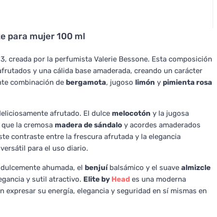
tte para mujer 100 ml
, creada por la perfumista Valerie Bessone. Esta composición
 afrutados y una cálida base amaderada, creando un carácter
ante combinación de
bergamota
, jugoso
limón
y
pimienta rosa
deliciosamente afrutado. El dulce
melocotón
y la jugosa
 que la cremosa
madera de sándalo
y acordes amaderados
te contraste entre la frescura afrutada y la elegancia
rsátil para el uso diario.
dulcemente ahumada, el
benjuí
balsámico y el suave
almizcle
gancia y sutil atractivo.
Elite by
Head
es una moderna
an expresar su energía, elegancia y seguridad en sí mismas en