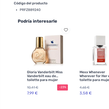
Código del producto
PRFZ889240
Podría interesarle
Gloria Vanderbilt Miss
Mexx Whenever
Vanderbilt eau de
Wherever for Her 
toilette para mujer
toilette para muje
10,41 €
4,65 €
-23%
7,99 €
3,58 €