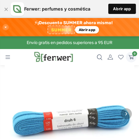
×
Ferwer: perfumes y cosmética
Abrir app
⚡
¡Descuento SUMMER ahora mismo!
×
SUMMER
Abrir app
Envío gratis en pedidos superiores a 95 EUR
0
›