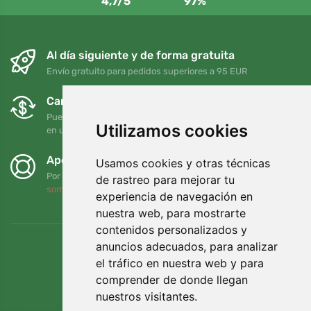
4,7/5
97%
Al día siguiente y de forma gratuita
Envío gratuito para pedidos superiores a 95 EUR
Cambios y devoluciones gratuitos
Puede devolver o cambiar su pedido en cualquier momento
Utilizamos cookies
en un plazo de 90 días
Apoyamos a Trees.org
Usamos cookies y otras técnicas
Por cada pedido plantamos un árbol. Leer más
Quiénes
de rastreo para mejorar tu
somos
.
experiencia de navegación en
nuestra web, para mostrarte
contenidos personalizados y
anuncios adecuados, para analizar
el tráfico en nuestra web y para
comprender de donde llegan
nuestros visitantes.