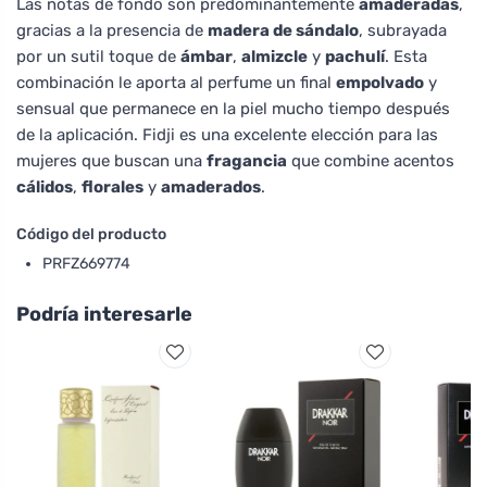
Las notas de fondo son predominantemente
amaderadas
,
gracias a la presencia de
madera de sándalo
, subrayada
por un sutil toque de
ámbar
,
almizcle
y
pachulí
. Esta
combinación le aporta al perfume un final
empolvado
y
sensual que permanece en la piel mucho tiempo después
de la aplicación. Fidji es una excelente elección para las
mujeres que buscan una
fragancia
que combine acentos
cálidos
,
florales
y
amaderados
.
Código del producto
PRFZ669774
Podría interesarle