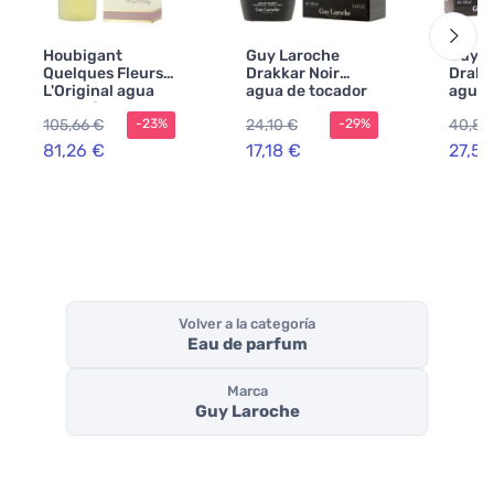
Houbigant
Guy Laroche
Guy L
Quelques Fleurs
Drakkar Noir
Drakk
L'Original agua
agua de tocador
agua 
de perfume para
para hombre 100
para 
105,66 €
24,10 €
40,85
-23%
-29%
mujer
ml
ml
81,26 €
17,18 €
27,59
Volver a la categoría
Eau de parfum
Marca
Guy Laroche