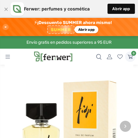
×
Ferwer: perfumes y cosmética
Abrir app
⚡
¡Descuento SUMMER ahora mismo!
×
SUMMER
Abrir app
Envío gratis en pedidos superiores a 95 EUR
0
›