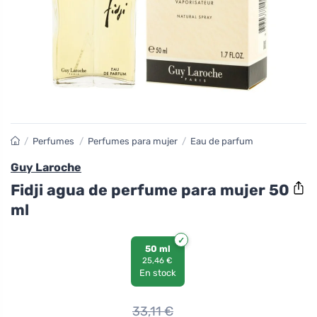
/
Perfumes
/
Perfumes para mujer
/
Eau de parfum
Guy Laroche
Fidji agua de perfume para mujer 50
ml
50 ml
25,46 €
En stock
33,11
€