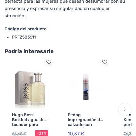
perfecta para las mujeres que desean deslumbrar con su
presencia y expresar su singularidad en cualquier
situación.
Código del producto
PRFZ583611
Podría interesarle
Hugo Boss
Pedag
Kenzo
Bottled agua de
Impregnación del
Kenzo
tocador para
calzado con
perfu
hombre 100 ml
nutrición 250 ml
mujer
10,37 €
66,65 €
76,38
-23%