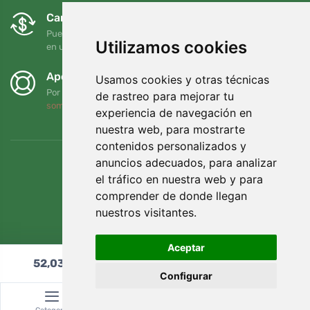
Cambios y devoluciones gratuitos
Puede devolver o cambiar su pedido en cualquier momento
Utilizamos cookies
en un plazo de 90 días
Apoyamos a Trees.org
Usamos cookies y otras técnicas
Por cada pedido plantamos un árbol. Leer más
Quiénes
de rastreo para mejorar tu
somos
.
experiencia de navegación en
nuestra web, para mostrarte
contenidos personalizados y
anuncios adecuados, para analizar
el tráfico en nuestra web y para
comprender de donde llegan
nuestros visitantes.
Aceptar
52,03
€
Añadir al carrito
Configurar
© Topshelf s.r.o. Todos los derechos reservados.