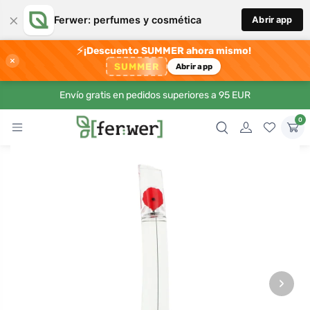
×
Ferwer: perfumes y cosmética
Abrir app
⚡
¡Descuento SUMMER ahora mismo!
×
SUMMER
Abrir app
Envío gratis en pedidos superiores a 95 EUR
0
›