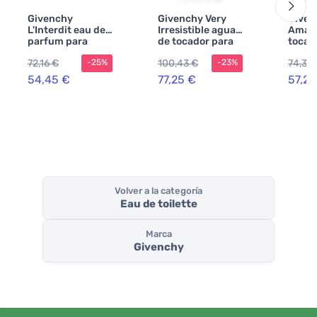
Givenchy
Givenchy Very
Given
L'Interdit eau de
Irresistible agua
Amari
parfum para
de tocador para
tocad
mujer
mujer 75 ml
mujer
72,16 €
100,43 €
74,39
-25%
-23%
54,45 €
77,25 €
57,21
Volver a la categoría
Eau de toilette
Marca
Givenchy