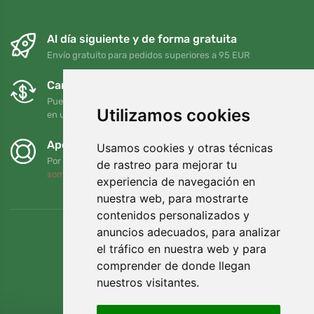
Al día siguiente y de forma gratuita
Envío gratuito para pedidos superiores a 95 EUR
Cambios y devoluciones gratuitos
Puede devolver o cambiar su pedido en cualquier momento
Utilizamos cookies
en un plazo de 90 días
Apoyamos a Trees.org
Usamos cookies y otras técnicas
Por cada pedido plantamos un árbol. Leer más
Quiénes
de rastreo para mejorar tu
somos
.
experiencia de navegación en
nuestra web, para mostrarte
contenidos personalizados y
anuncios adecuados, para analizar
el tráfico en nuestra web y para
comprender de donde llegan
nuestros visitantes.