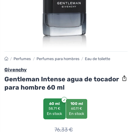
/
Perfumes
/
Perfumes para hombres
/
Eau de toilette
Givenchy
Gentleman Intense agua de tocador
para hombre 60 ml
60 ml
100 ml
58,71 €
60,11 €
En stock
En stock
76,33
€