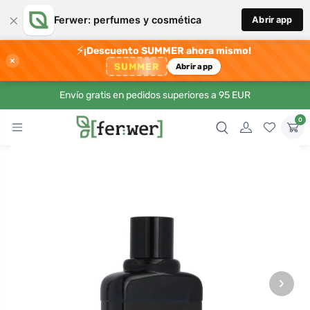
×
Ferwer: perfumes y cosmética
Abrir app
⚡
¡Descuento SUMMER ahora mismo!
×
SUMMER
Abrir app
Envío gratis en pedidos superiores a 95 EUR
0
›