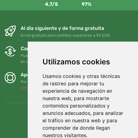
4,7/5
97%
Al día siguiente y de forma gratuita
Envío gratuito para pedidos superiores a 95 EUR
Cambios y devoluciones gratuitos
Puede devolver o cambiar su pedido en cualquier momento
Utilizamos cookies
en un plazo de 90 días
Apoyamos a Trees.org
Usamos cookies y otras técnicas
Por cada pedido plantamos un árbol. Leer más
Quiénes
de rastreo para mejorar tu
somos
.
experiencia de navegación en
nuestra web, para mostrarte
contenidos personalizados y
anuncios adecuados, para analizar
el tráfico en nuestra web y para
comprender de donde llegan
nuestros visitantes.