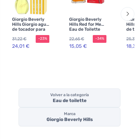
Giorgio Beverly
Giorgio Beverly
Giorg
Hills Giorgio agua
Hills Red for Men
Hills 
de tocador para
Eau de Toilette
de toi
mujer 90 ml
para hombre
mujer
31,22 €
22,65 €
25,31 
-23%
-34%
24,01 €
15,05 €
18,39
Volver a la categoría
Eau de toilette
Marca
Giorgio Beverly Hills