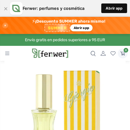
×
Ferwer: perfumes y cosmética
Abrir app
⚡
¡Descuento SUMMER ahora mismo!
×
SUMMER
Abrir app
Envío gratis en pedidos superiores a 95 EUR
0