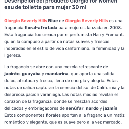
Descripción del producto
Giorgio for Women
eau de toilette para mujer 30 ml
Giorgio Beverly Hills
Blue
de
Giorgio Beverly Hills
es una
fragancia
floral-afrutada
para mujeres, lanzada en 2008.
Esta fragancia fue creada por el perfumista Harry Fremont,
quien la compuso a partir de notas suaves y frescas,
inspiradas en el estilo de vida californiano, la feminidad y la
ligereza.
La fragancia se abre con una mezcla refrescante de
jacinto
,
guayaba
y
mandarina
, que aporta una salida
dulce, afrutada y fresca, llena de energía y alegría. Estas
notas de salida capturan la esencia del sol de California y la
despreocupación veraniega. Las notas medias revelan el
corazón de la fragancia, donde se mezclan acordes
delicados y embriagadores de
nenúfar
,
nardo
y
jazmín
.
Estos componentes florales aportan a la fragancia un matiz
romántico y elegante, que es suave pero a la vez marcado.