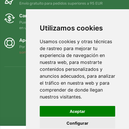
Envío gratuito para pedidos superiores a 95 EUR
Cambios y devoluciones gratuitos
Puede devolver o cambiar su pedido en cualquier momento
Utilizamos cookies
en un plazo de 90 días
Apoyamos a Trees.org
Usamos cookies y otras técnicas
Por cada pedido plantamos un árbol. Leer más
Quiénes
de rastreo para mejorar tu
somos
.
experiencia de navegación en
nuestra web, para mostrarte
contenidos personalizados y
anuncios adecuados, para analizar
el tráfico en nuestra web y para
comprender de donde llegan
nuestros visitantes.
Aceptar
Configurar