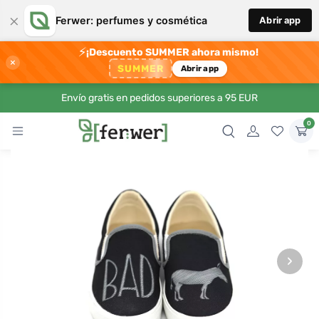
×
Ferwer: perfumes y cosmética
Abrir app
⚡
¡Descuento SUMMER ahora mismo!
×
SUMMER
Abrir app
Envío gratis en pedidos superiores a 95 EUR
0
›