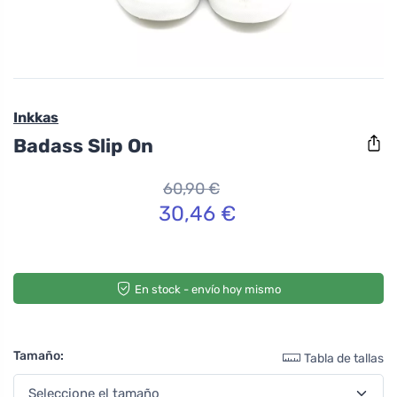
Inkkas
Badass Slip On
60,90 €
30,46 €
En stock - envío hoy mismo
Tamaño:
Tabla de tallas