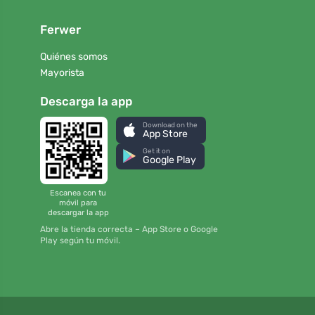
Ferwer
Quiénes somos
Mayorista
Descarga la app
Download on the
App Store
Get it on
Google Play
Escanea con tu
móvil para
descargar la app
Abre la tienda correcta – App Store o Google
Play según tu móvil.