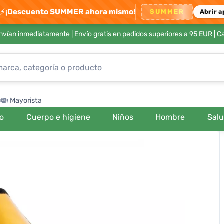
⚡
¡Descuento SUMMER ahora mismo!
SUMMER
Abrir a
envían inmediatamente |
Envío gratis en pedidos superiores a 95 EUR
| C
Mayorista
ro
Cuerpo e higiene
Niños
Hombre
Sal