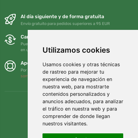
Al día siguiente y de forma gratuita
Envío gratuito para pedidos superiores a 95 EUR
Cambios y devoluciones gratuitos
Puede devolver o cambiar su pedido en cualquier momento
Utilizamos cookies
en un plazo de 90 días
Apoyamos a Trees.org
Usamos cookies y otras técnicas
Por cada pedido plantamos un árbol. Leer más
Quiénes
de rastreo para mejorar tu
somos
.
experiencia de navegación en
nuestra web, para mostrarte
contenidos personalizados y
anuncios adecuados, para analizar
el tráfico en nuestra web y para
comprender de donde llegan
nuestros visitantes.