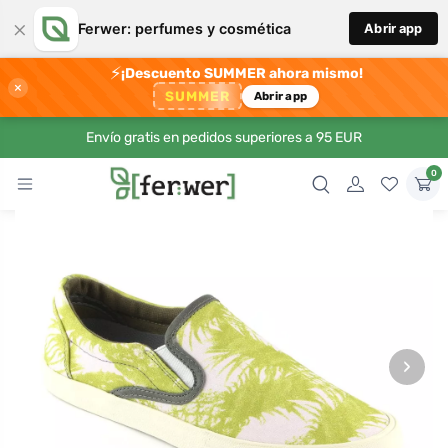
×
Ferwer: perfumes y cosmética
Abrir app
⚡
¡Descuento SUMMER ahora mismo!
×
SUMMER
Abrir app
Envío gratis en pedidos superiores a 95 EUR
0
›