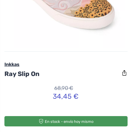
Inkkas
Ray Slip On
68,90 €
34,45 €
En stock - envío hoy mismo