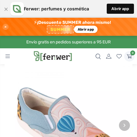
×
Ferwer: perfumes y cosmética
Abrir app
⚡
¡Descuento SUMMER ahora mismo!
×
SUMMER
Abrir app
Envío gratis en pedidos superiores a 95 EUR
0
›