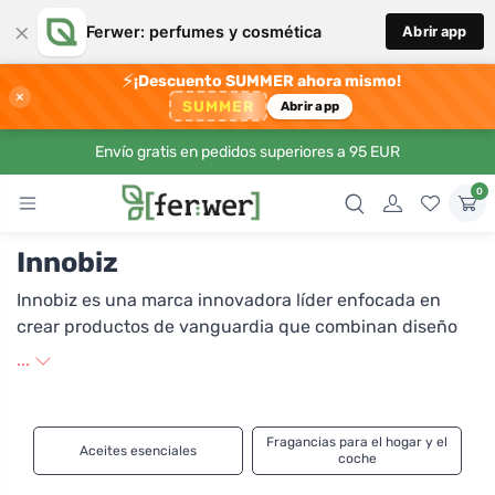
×
Ferwer: perfumes y cosmética
Abrir app
⚡
¡Descuento SUMMER ahora mismo!
×
SUMMER
Abrir app
Envío gratis en pedidos superiores a 95 EUR
0
Innobiz
Innobiz es una marca innovadora líder enfocada en
crear productos de vanguardia que combinan diseño
moderno con tecnología avanzada. Con un enfoque en
...
la calidad y la sostenibilidad, Innobiz se compromete a
traer al mercado soluciones que mejoran la vida
cotidiana de sus clientes. Gracias a la investigación y
Fragancias para el hogar y el
Aceites esenciales
desarrollo continuos, la marca es sinónimo de fiabilidad
coche
y eficiencia, lo que la convierte en la elección ideal para