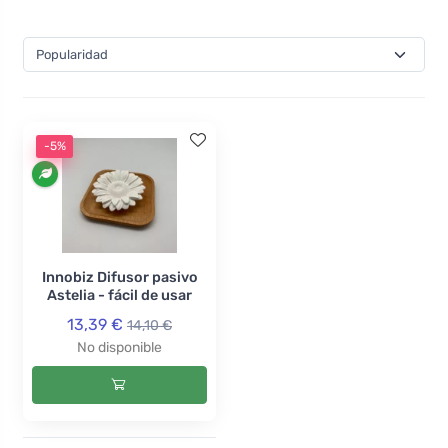
aquellos que buscan productos que no solo cumplan,
sino que superen sus expectativas. Creemos que cada
innovación tiene el potencial de transformar lo común
en extraordinario, y precisamente este enfoque hace
de Innobiz un líder en el sector.
-5%
Innobiz Difusor pasivo
Astelia - fácil de usar
13,39 €
14,10 €
No disponible