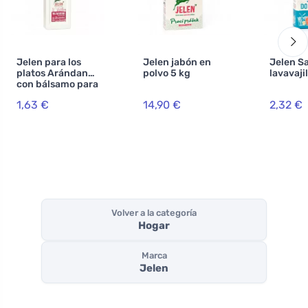
Jelen para los
Jelen jabón en
Jelen Sa
platos Arándanos
polvo 5 kg
lavavajil
con bálsamo para
las manos
1,63 €
14,90 €
2,32 €
Volver a la categoría
Hogar
Marca
Jelen