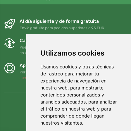
Al día siguiente y de forma gratuita
Envío gratuito para pedidos superiores a 95 EUR
Cambios y devoluciones gratuitos
Puede devolver o cambiar su pedido en cualquier momento
Utilizamos cookies
en un plazo de 90 días
Apoyamos a Trees.org
Usamos cookies y otras técnicas
Por cada pedido plantamos un árbol. Leer más
Quiénes
de rastreo para mejorar tu
somos
.
experiencia de navegación en
nuestra web, para mostrarte
contenidos personalizados y
anuncios adecuados, para analizar
el tráfico en nuestra web y para
comprender de donde llegan
nuestros visitantes.