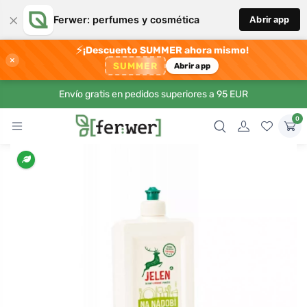
×
Ferwer: perfumes y cosmética
Abrir app
⚡
¡Descuento SUMMER ahora mismo!
×
SUMMER
Abrir app
Envío gratis en pedidos superiores a 95 EUR
0