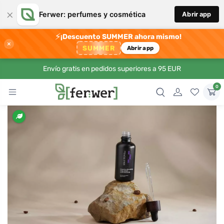
×
Ferwer: perfumes y cosmética
Abrir app
⚡
¡Descuento SUMMER ahora mismo!
×
SUMMER
Abrir app
Envío gratis en pedidos superiores a 95 EUR
0