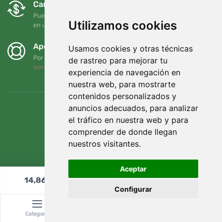
Cambios y devoluciones gratuitos
Puede devolver o cambiar su pedido en cualquier momento
Utilizamos cookies
en un plazo de 90 días
Apoyamos a Trees.org
Usamos cookies y otras técnicas
Por cada pedido plantamos un árbol. Leer más
Quiénes
de rastreo para mejorar tu
somos
.
experiencia de navegación en
nuestra web, para mostrarte
contenidos personalizados y
anuncios adecuados, para analizar
el tráfico en nuestra web y para
comprender de donde llegan
nuestros visitantes.
Aceptar
14,86
€
Añadir al carrito
Configurar
© Topshelf s.r.o. Todos los derechos reservados.
Categoría
Buscar
Cesta