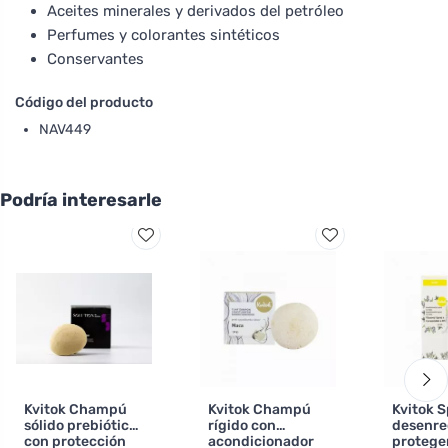
Aceites minerales y derivados del petróleo
Perfumes y colorantes sintéticos
Conservantes
Código del producto
NAV449
Podría interesarle
Kvitok Champú
Kvitok Champú
Kvitok S
sólido prebiótico
rígido con
desenre
con protección
acondicionador
proteger