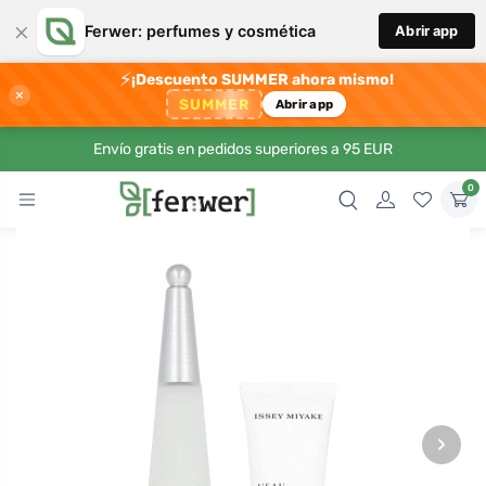
×
Ferwer: perfumes y cosmética
Abrir app
⚡
¡Descuento SUMMER ahora mismo!
×
SUMMER
Abrir app
Envío gratis en pedidos superiores a 95 EUR
0
›