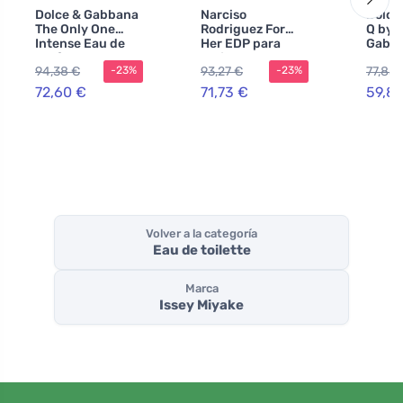
Dolce & Gabbana
Narciso
Dolce
The Only One
Rodriguez For
Q by 
Intense Eau de
Her EDP para
Gabba
Parfum para
mujer 100 ml +
perfu
94,38 €
93,27 €
77,83 
-23%
-23%
mujer
EDP MINI 10 ml +
mujer
loción corporal
72,60 €
71,73 €
59,87
Volver a la categoría
Eau de toilette
Marca
Issey Miyake