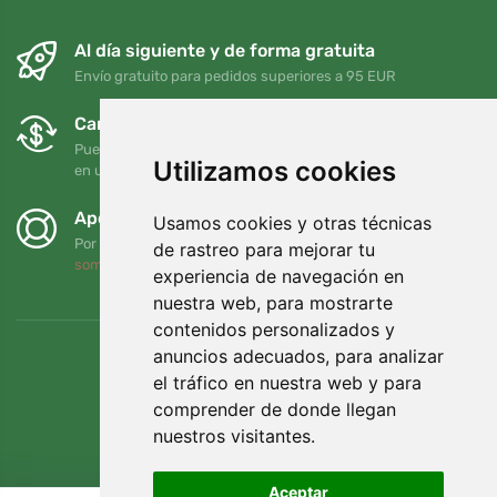
Al día siguiente y de forma gratuita
Envío gratuito para pedidos superiores a 95 EUR
Cambios y devoluciones gratuitos
Puede devolver o cambiar su pedido en cualquier momento
Utilizamos cookies
en un plazo de 90 días
Apoyamos a Trees.org
Usamos cookies y otras técnicas
Por cada pedido plantamos un árbol. Leer más
Quiénes
de rastreo para mejorar tu
somos
.
experiencia de navegación en
nuestra web, para mostrarte
contenidos personalizados y
anuncios adecuados, para analizar
el tráfico en nuestra web y para
comprender de donde llegan
nuestros visitantes.
Aceptar