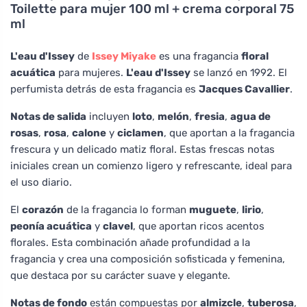
Toilette para mujer 100 ml + crema corporal 75
ml
L'eau d'Issey
de
Issey Miyake
es una fragancia
floral
acuática
para mujeres.
L'eau d'Issey
se lanzó en 1992. El
perfumista detrás de esta fragancia es
Jacques Cavallier
.
Notas de salida
incluyen
loto
,
melón
,
fresia
,
agua de
rosas
,
rosa
,
calone
y
ciclamen
, que aportan a la fragancia
frescura y un delicado matiz floral. Estas frescas notas
iniciales crean un comienzo ligero y refrescante, ideal para
el uso diario.
El
corazón
de la fragancia lo forman
muguete
,
lirio
,
peonía acuática
y
clavel
, que aportan ricos acentos
florales. Esta combinación añade profundidad a la
fragancia y crea una composición sofisticada y femenina,
que destaca por su carácter suave y elegante.
Notas de fondo
están compuestas por
almizcle
,
tuberosa
,