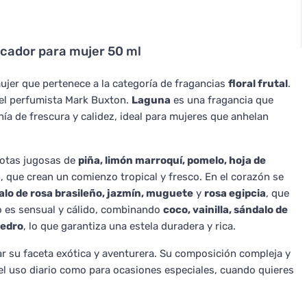
cador para mujer 50 ml
jer que pertenece a la categoría de fragancias
floral frutal
.
 el perfumista Mark Buxton.
Laguna
es una fragancia que
ía de frescura y calidez, ideal para mujeres que anhelan
 notas jugosas de
piña, limón marroquí, pomelo, hoja de
a
, que crean un comienzo tropical y fresco. En el corazón se
 palo de rosa brasileño, jazmín, muguete
y
rosa egipcia
, que
o es sensual y cálido, combinando
coco, vainilla, sándalo de
edro
, lo que garantiza una estela duradera y rica.
 su faceta exótica y aventurera. Su composición compleja y
 el uso diario como para ocasiones especiales, cuando quieres