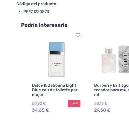
Código del producto
PRFZ1220873
Podría interesarle
Dolce & Gabbana Light
Burberry Brit agu
Blue eau de toilette para
tocador para muj
mujer
ml
50,92 €
38,19 €
-32%
34,65 €
29,38 €