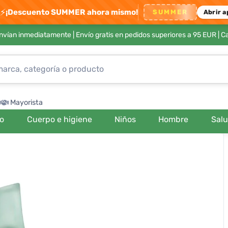
⚡
¡Descuento SUMMER ahora mismo!
SUMMER
Abrir a
envían inmediatamente |
Envío gratis en pedidos superiores a 95 EUR
| C
Mayorista
ro
Cuerpo e higiene
Niños
Hombre
Sal