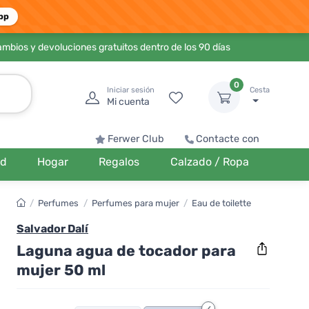
pp
ambios y devoluciones gratuitos dentro de los 90 días
0
Iniciar sesión
Cesta
Mi cuenta
Ferwer Club
Contacte con
ud
Hogar
Regalos
Calzado / Ropa
/
Perfumes
/
Perfumes para mujer
/
Eau de toilette
Salvador Dalí
Laguna agua de tocador para
mujer 50 ml