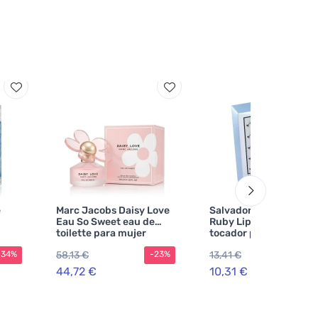
e
Marc Jacobs Daisy Love
Salvador Dalí Eau de
Eau So Sweet eau de
Ruby Lips agua de
toilette para mujer
tocador para mujer
58,13 €
13,41 €
-34%
-23%
-2
44,72 €
10,31 €