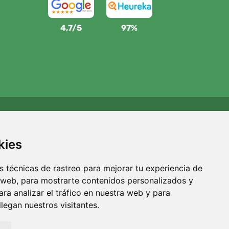
4,7/5
97%
Apoyamos a Trees.org
Por cada pedido plantamos un árbol. Leer más
Quiénes
kies
somos
.
 técnicas de rastreo para mejorar tu experiencia de
 web, para mostrarte contenidos personalizados y
ra analizar el tráfico en nuestra web y para
egan nuestros visitantes.