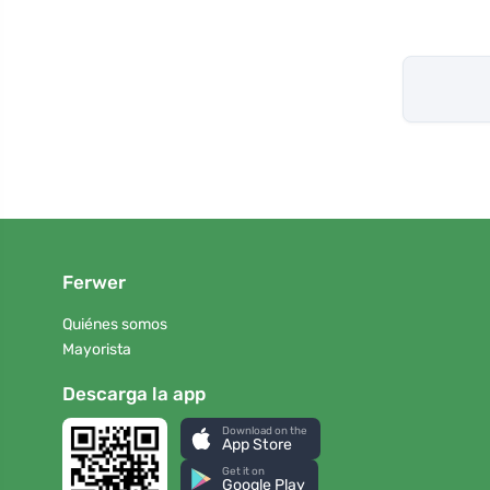
Ferwer
Quiénes somos
Mayorista
Descarga la app
Download on the
App Store
Get it on
Google Play