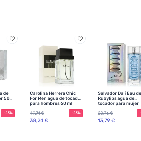
a de
Carolina Herrera Chic
Salvador Dalí Eau d
er 50
For Men agua de tocador
Rubylips agua de
para hombres 60 ml
tocador para mujer
49,71 €
20,76 €
-23%
-23%
38,24 €
13,79 €