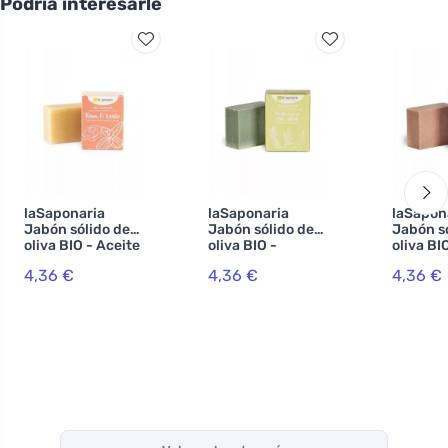
Podría interesarle
laSaponaria
laSaponaria
laSapon
Jabón sólido de
Jabón sólido de
Jabón s
oliva BIO - Aceite
oliva BIO -
oliva BIO
de rosa y
hierbas
uvas roj
4,36 €
4,36 €
4,36 €
manteca de
mediterráneas
karité (100 g)
con aloe (100 g)