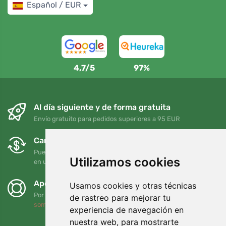
Español / EUR
4,7/5
97%
Al día siguiente y de forma gratuita
Envío gratuito para pedidos superiores a 95 EUR
Cambios y devoluciones gratuitos
Puede devolver o cambiar su pedido en cualquier momento
Utilizamos cookies
en un plazo de 90 días
Apoyamos a Trees.org
Usamos cookies y otras técnicas
Por cada pedido plantamos un árbol. Leer más
Quiénes
de rastreo para mejorar tu
somos
.
experiencia de navegación en
nuestra web, para mostrarte