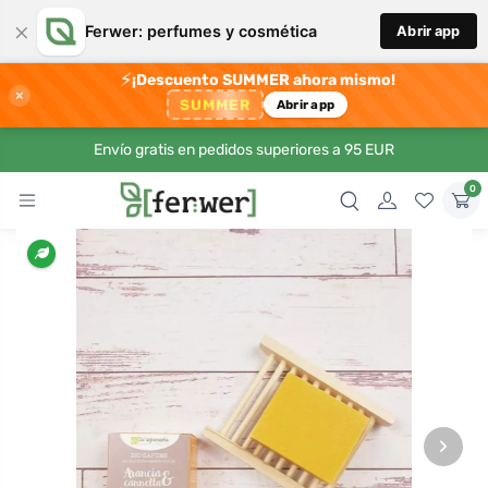
×
Ferwer: perfumes y cosmética
Abrir app
⚡
¡Descuento SUMMER ahora mismo!
×
SUMMER
Abrir app
Envío gratis en pedidos superiores a 95 EUR
0
›