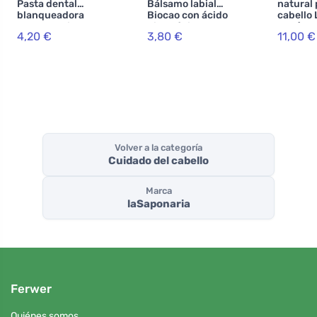
Pasta dental
Bálsamo labial
natural 
blanqueadora
Biocao con ácido
cabello
WonderWhite -
hialurónico BIO
BIO (100
4,20 €
3,80 €
11,00 €
menta y carbón
(5,7 ml)
avellan
activado BIO (75
ml)
Volver a la categoría
Cuidado del cabello
Marca
laSaponaria
Ferwer
Quiénes somos