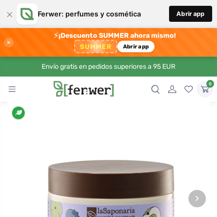
×
Ferwer: perfumes y cosmética
Abrir app
⚡
¡Descuento SUMMER ahora mismo!
×
SUMMER
Abrir app
Envío gratis en pedidos superiores a 95 EUR
0
›