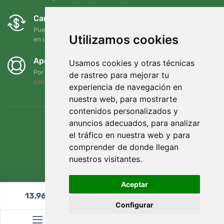
Cambios y devoluciones gratuitos
Puede devolver o cambiar su pedido en cualquier momento
Utilizamos cookies
en un plazo de 90 días
Apoyamos a Trees.org
Usamos cookies y otras técnicas
Por cada pedido plantamos un árbol. Leer más
Quiénes
de rastreo para mejorar tu
somos
.
experiencia de navegación en
nuestra web, para mostrarte
contenidos personalizados y
anuncios adecuados, para analizar
el tráfico en nuestra web y para
comprender de donde llegan
nuestros visitantes.
Aceptar
13,96
€
Añadir al carrito
Configurar
© Topshelf s.r.o. Todos los derechos reservados.