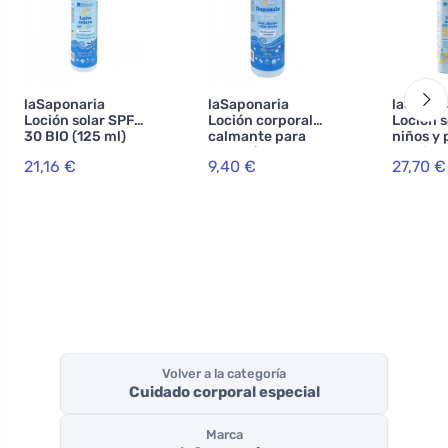
laSaponaria
laSaponaria
laSapon
Loción solar SPF
Loción corporal
Loción s
30 BIO (125 ml)
calmante para
niños y 
después del sol
sensibl
21,16 €
9,40 €
27,70 €
BIO (150 ml)
BIO (125
Volver a la categoría
Cuidado corporal especial
Marca