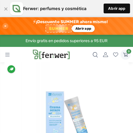
×
Ferwer: perfumes y cosmética
Abrir app
⚡
¡Descuento SUMMER ahora mismo!
×
SUMMER
Abrir app
Envío gratis en pedidos superiores a 95 EUR
0