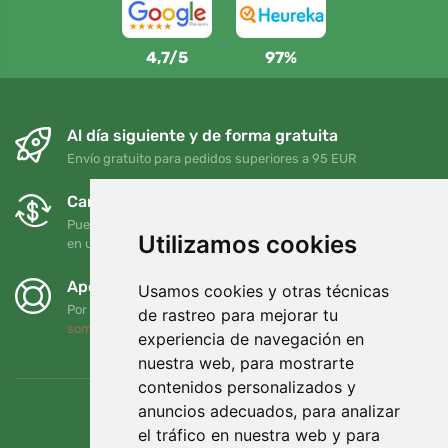
4,7/5
97%
Al día siguiente y de forma gratuita
Envío gratuito para pedidos superiores a 95 EUR
Cambios y devoluciones gratuitos
Puede devolver o cambiar su pedido en cualquier momento
Utilizamos cookies
en un plazo de 90 días
Apoyamos a Trees.org
Usamos cookies y otras técnicas
Por cada pedido plantamos un árbol. Leer más
Quiénes
de rastreo para mejorar tu
somos
.
experiencia de navegación en
nuestra web, para mostrarte
contenidos personalizados y
anuncios adecuados, para analizar
el tráfico en nuestra web y para