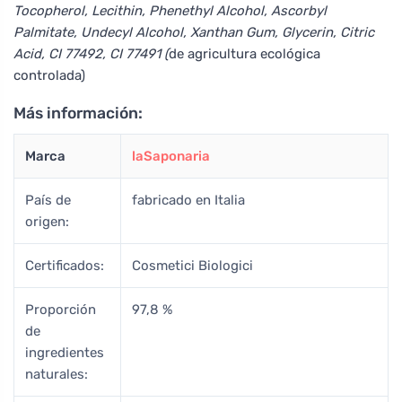
Tocopherol, Lecithin, Phenethyl Alcohol, Ascorbyl
Palmitate, Undecyl Alcohol, Xanthan Gum, Glycerin, Citric
Acid, CI 77492, CI 77491 (
de agricultura ecológica
controlada)
Más información:
Marca
laSaponaria
País de
fabricado en Italia
origen:
Certificados:
Cosmetici Biologici
Proporción
97,8 %
de
ingredientes
naturales: