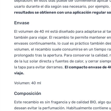
depilación; en esos días puede ser conveniente aplicar
usarlo durante el día según sea necesario, por ejemplo,
resultados se obtienen con una aplicación regular so
Envase
El volumen de 40 ml está diseñado para adaptarse al ta
también para viajar. El recambio te permite mantener en
envases continuamente, lo cual es práctico también desd
volumen, el recambio suele consumirse en un tiempo ra
prolongado tras la apertura. Para conservar la calidad
de la luz solar directa y fuentes de calor, y cerrar siemp
la tapa para evitar derrames.
El compacto envase de 40 m
viaje.
Volumen: 40 ml
Composición
Este recambio es sin fragancia y de calidad BIO, algo q
desean evitar la perfumación. Habitualmente contiene u