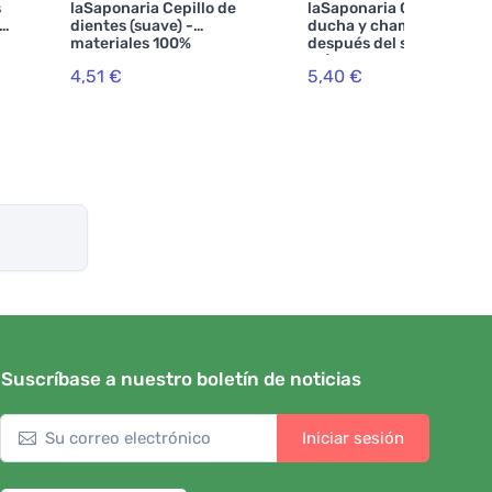
s
laSaponaria Cepillo de
laSaponaria Gel de
de
dientes (suave) -
ducha y champú para
materiales 100%
después del sol BIO (150
naturales
ml)
4,51 €
5,40 €
Suscríbase a nuestro boletín de noticias
Iniciar sesión