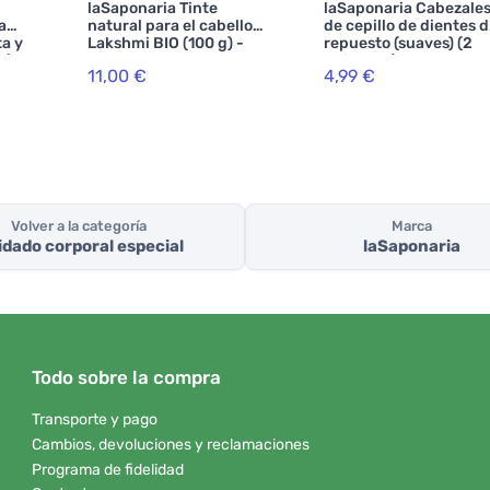
laSaponaria Tinte
laSaponaria Cabezale
a
natural para el cabello
de cepillo de dientes 
a y
Lakshmi BIO (100 g) -
repuesto (suaves) (2
 (75
avellana
unidades)
11,00 €
4,99 €
Volver a la categoría
Marca
dado corporal especial
laSaponaria
Todo sobre la compra
Transporte y pago
Cambios, devoluciones y reclamaciones
Programa de fidelidad