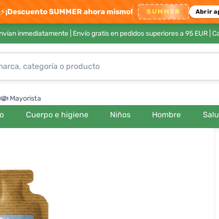
⚡
¡Descuento SUMMER ahora mismo!
SUMMER
Abrir a
envían inmediatamente |
Envío gratis en pedidos superiores a 95 EUR
| C
Mayorista
ro
Cuerpo e higiene
Niños
Hombre
Sal