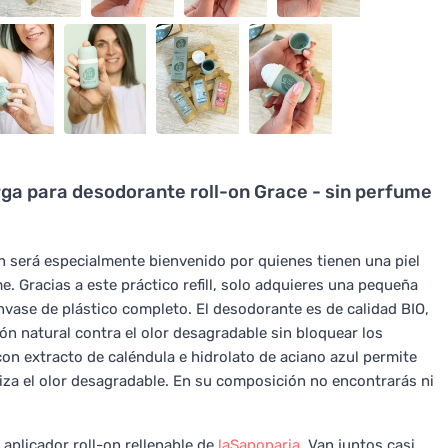
ga para desodorante roll-on Grace - sin perfume
n será especialmente bienvenido por quienes tienen una piel
. Gracias a este práctico refill, solo adquieres una pequeña
nvase de plástico completo. El desodorante es de calidad BIO,
n natural contra el olor desagradable sin bloquear los
on extracto de caléndula e hidrolato de aciano azul permite
aliza el olor desagradable. En su composición no encontrarás ni
l aplicador roll-on rellenable de
laSaponaria
. Van juntos casi