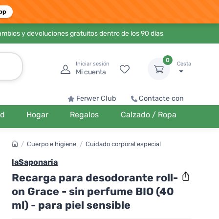
pp
ambios y devoluciones gratuitos dentro de los 90 días
0
Iniciar sesión
Cesta
Mi cuenta
Ferwer Club
Contacte con
ud
Hogar
Regalos
Calzado / Ropa
/
Cuerpo e higiene
/
Cuidado corporal especial
laSaponaria
Recarga para desodorante roll-
on Grace - sin perfume BIO (40
ml) - para piel sensible