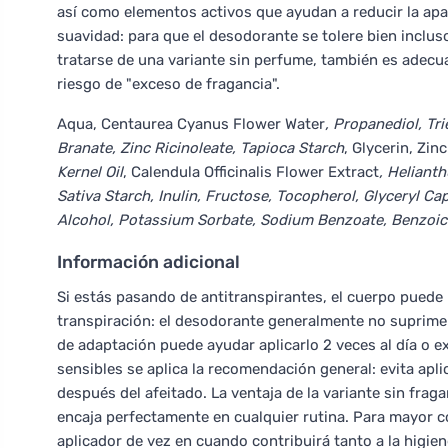
así como elementos activos que ayudan a reducir la apa
suavidad: para que el desodorante se tolere bien inclus
tratarse de una variante sin perfume, también es adec
riesgo de "exceso de fragancia".
Aqua, Centaurea Cyanus Flower Water
, Propanediol, Tri
Branate, Zinc Ricinoleate, Tapioca Starch
, Glycerin, Zi
Kernel Oil
, Calendula Officinalis Flower Extract
, Heliant
Sativa Starch, Inulin, Fructose, Tocopherol, Glyceryl C
Alcohol, Potassium Sorbate, Sodium Benzoate, Benzoic
Información adicional
Si estás pasando de antitranspirantes, el cuerpo pued
transpiración: el desodorante generalmente no suprime e
de adaptación puede ayudar aplicarlo 2 veces al día o ex
sensibles se aplica la recomendación general: evita aplic
después del afeitado. La ventaja de la variante sin fra
encaja perfectamente en cualquier rutina. Para mayor co
aplicador de vez en cuando contribuirá tanto a la higie