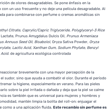
rición de olores desagradables. Se pone énfasis en la
o con un uso frecuente y no deje una película desagradable. Al
uada para combinarse con perfume o cremas aromáticas sin
ethyl Citrate, Caprylic/Capric Triglyceride, Polyglyceryl-3 Rice
nc Lactate, Prunus Amygdalus Dulcis Oil
, Prunus Armeniaca
hus Annuus Seed Oil, Bisabolol
, Oryza Sativa Powder
, Oryza
aprylate, Lactic Acid, Xanthan Gum, Sodium Phytate, Benzyl
 Acid.
de agricultura ecológica controlada
e reaccionar brevemente con una mayor percepción de la
l sudor, sino que ayuda a combatir el olor. Durante el período
tremar la higiene, especialmente en verano. Para las pieles
arlo sobre la piel irritada o dañada y deja que la piel se calme
gancia es también que es universal para mujeres y hombres y
modidad, mantén limpia la bolita del roll-on: enjuagar el
ne como a una aplicación fluida.
Este recambio sin perfume es