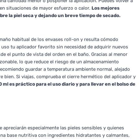
 una cantidad menor o posponer la aplicación. Puedes volver a
 en situaciones de mayor esfuerzo o calor.
Los mejores
bre la piel seca y dejando un breve tiempo de secado.
maño habitual de los envases roll-on y resulta cómodo
 uso tu aplicador favorito sin necesidad de adquirir nuevos
e el punto de vista del orden en el baño. Gracias al menor
zonable, lo que reduce el riesgo de un almacenamiento
, recomiendo guardar a temperatura ambiente normal, alejado
re bien. Si viajas, comprueba el cierre hermético del aplicador y
l es práctico para el uso diario y para llevar en el bolso de
ue apreciarán especialmente las pieles sensibles y quienes
na base nutritiva con ingredientes hidratantes y calmantes,