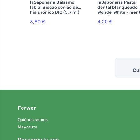
laSaponaria Bálsamo
laSaponaria Pasta
labial Biocao con ácido
dental blanqueador
hialurónico BIO (5,7 ml)
WonderWhite - ment
carbón activado BIO
3,80 €
4,20 €
ml)
Cui
Ferwer
Quiénes somos
Mayorista
Descarga la app