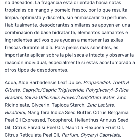
no deseados. La fragancia está orientada hacia notas
tropicales de mango y pomelo fresco, por lo que resulta
limpia, optimista y discreta, sin enmascarar tu perfume.
Habitualmente, desodorantes similares se apoyan en una
combinación de base hidratante, elementos calmantes e
ingredientes activos que ayudan a mantener las axilas
frescas durante el día. Para pieles más sensibles, es
importante aplicar sobre la piel seca e intacta y observar la
reacción individual, especialmente si estás acostumbrado a
otros tipos de desodorantes.
Aqua, Aloe Barbadensis Leaf Juice
, Propanediol, Triethyl
Citrate, Caprylic/Capric Triglyceride, Polyglyceryl-3 Rice
Branate, Salvia Officinalis Flower/Leaf/Stem Water
, Zinc
Ricinoleate, Glycerin, Tapioca Starch
, Zinc Lactate,
Bisabolol
, Mangifera Indica Seed Butter, Citrus Bergamia
Peel Oil Expressed, Tocopherol, Helianthus Annuus Seed
Oil, Citrus Paradisi Peel Oil, Mauritia Flexuosa Fruit Oil,
Citrus Reticulata Peel Oil
, Parfum, Glyceryl Caprylate,