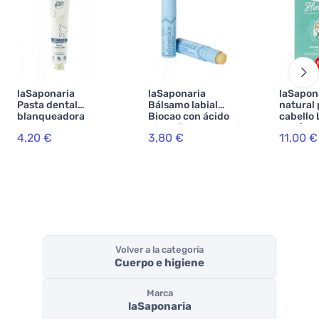
laSaponaria
laSaponaria
laSapona
Pasta dental
Bálsamo labial
natural 
blanqueadora
Biocao con ácido
cabello
WonderWhite -
hialurónico BIO
BIO (100
4,20 €
3,80 €
11,00 €
menta y carbón
(5,7 ml)
avellan
activado BIO (75
ml)
Volver a la categoría
Cuerpo e higiene
Marca
laSaponaria