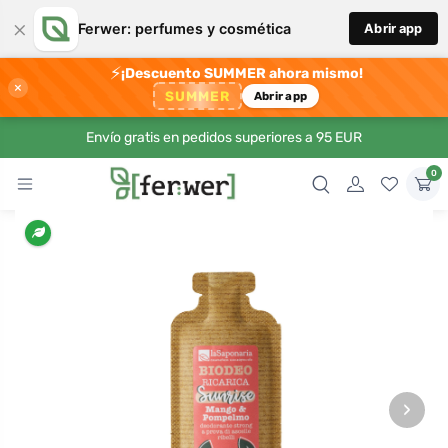
×
Ferwer: perfumes y cosmética
Abrir app
⚡
¡Descuento SUMMER ahora mismo!
×
SUMMER
Abrir app
Envío gratis en pedidos superiores a 95 EUR
0
›