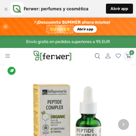
×
Ferwer: perfumes y cosmética
Abrir app
⚡
¡Descuento SUMMER ahora mismo!
×
SUMMER
Abrir app
Envío gratis en pedidos superiores a 95 EUR
0
›