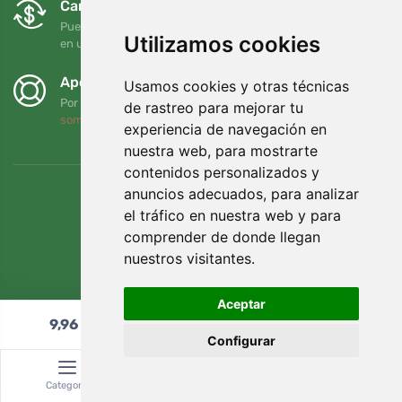
Cambios y devoluciones gratuitos
Puede devolver o cambiar su pedido en cualquier momento
Utilizamos cookies
en un plazo de 90 días
Apoyamos a Trees.org
Usamos cookies y otras técnicas
Por cada pedido plantamos un árbol. Leer más
Quiénes
de rastreo para mejorar tu
somos
.
experiencia de navegación en
nuestra web, para mostrarte
contenidos personalizados y
anuncios adecuados, para analizar
el tráfico en nuestra web y para
comprender de donde llegan
nuestros visitantes.
Aceptar
9,96
€
Añadir al carrito
Configurar
© Topshelf s.r.o. Todos los derechos reservados.
Categoría
Buscar
Cesta