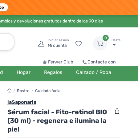
pp
ambios y devoluciones gratuitos dentro de los 90 días
0
Iniciar sesión
Cesta
Mi cuenta
Ferwer Club
Contacte con
ud
Hogar
Regalos
Calzado / Ropa
/
Rostro
/
Cuidado facial
laSaponaria
Sérum facial - Fito-retinol BIO
(30 ml) - regenera e ilumina la
piel