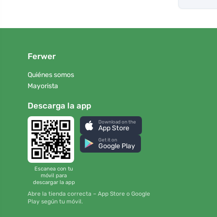
Ferwer
Quiénes somos
Mayorista
Descarga la app
Download on the
App Store
Get it on
Google Play
Escanea con tu
móvil para
descargar la app
Abre la tienda correcta – App Store o Google
Play según tu móvil.