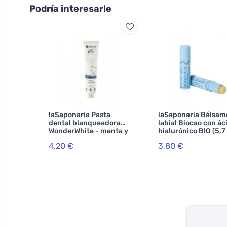
Podría interesarle
laSaponaria Pasta
laSaponaria Bálsam
dental blanqueadora
labial Biocao con ác
WonderWhite - menta y
hialurónico BIO (5,7
carbón activado BIO (75
4,20 €
3,80 €
ml)