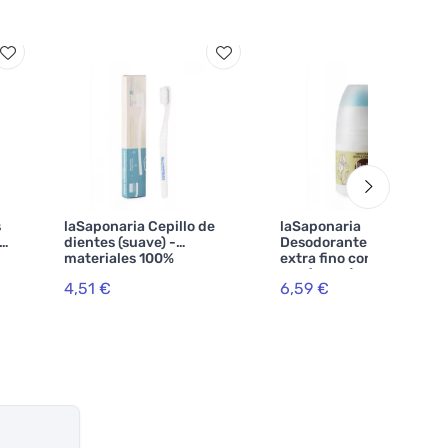
s
laSaponaria Cepillo de
laSaponaria
de
dientes (suave) -
Desodorante roll-on
materiales 100%
extra fino con caléndula
naturales
BIO (50 ml)
4,51 €
6,59 €