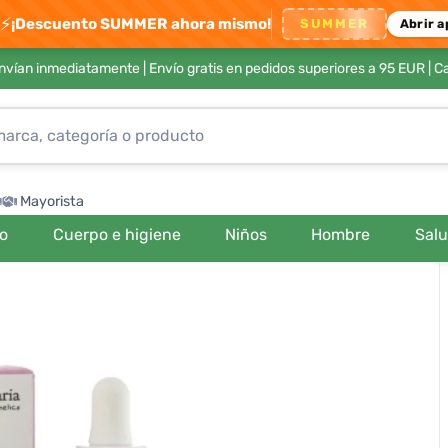
⚡
¡Descuento SUMMER ahora mismo!
SUMMER
Abrir a
envían inmediatamente |
Envío gratis en pedidos superiores a 95 EUR
| C
Mayorista
ro
Cuerpo e higiene
Niños
Hombre
Sal