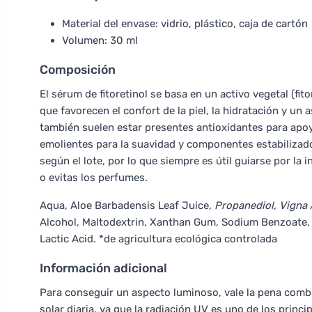
Material del envase: vidrio, plástico, caja de cartón
Volumen: 30 ml
Composición
El sérum de fitoretinol se basa en un activo vegetal (f
que favorecen el confort de la piel, la hidratación y u
también suelen estar presentes antioxidantes para apoya
emolientes para la suavidad y componentes estabilizad
según el lote, por lo que siempre es útil guiarse por la 
o evitas los perfumes.
Aqua, Aloe Barbadensis Leaf Juice
, Propanediol, Vigna 
Alcohol, Maltodextrin, Xanthan Gum, Sodium Benzoate,
Lactic Acid. *de agricultura ecológica controlada
Información adicional
Para conseguir un aspecto luminoso, vale la pena combi
solar diaria, ya que la radiación UV es uno de los prin